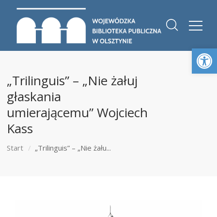
Otwórz 
„Trilinguis” – „Nie żałuj
głaskania
umierającemu” Wojciech
Kass
Start
„Trilinguis” – „Nie żału...