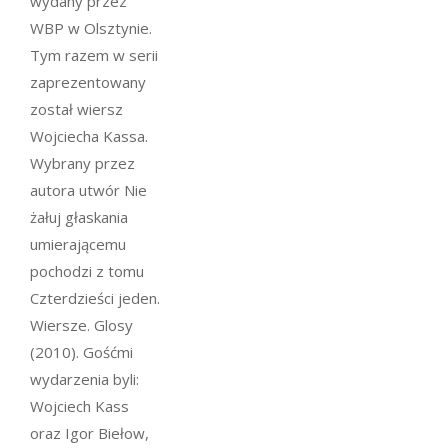
wydany przez
WBP w Olsztynie.
Tym razem w serii
zaprezentowany
został wiersz
Wojciecha Kassa.
Wybrany przez
autora utwór
Nie
żałuj głaskania
umierającemu
pochodzi z tomu
Czterdzieści jeden
.
Wiersze. Glosy
(2010). Gośćmi
wydarzenia byli:
Wojciech Kass
oraz Igor Biełow,