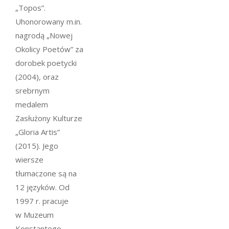
„Topos”.
Uhonorowany m.in.
nagrodą „Nowej
Okolicy Poetów” za
dorobek poetycki
(2004), oraz
srebrnym
medalem
Zasłużony Kulturze
„Gloria Artis”
(2015). Jego
wiersze
tłumaczone są na
12 języków. Od
1997 r. pracuje
w Muzeum
Konstantego