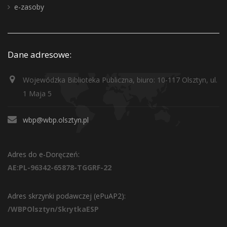
e-zasoby
Dane adresowe:
Wojewódzka Biblioteka Publiczna, biuro: 10-117 Olsztyn, ul.
1 Maja 5
wbp@wbp.olsztyn.pl
Adres do e-Doręczeń:
AE:PL-96342-65878-TGGRF-22
Adres skrzynki podawczej (ePuAP2):
/WBPOlsztyn/SkrytkaESP