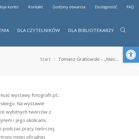
oje konto
Kontakt
Godziny otwarcia
Dostępność
FAQ
ENIA
DLA CZYTELNIKÓW
DLA BIBLIOTEKARZY
Otwórz 
Start
Tomasz Grabowski – „Niec...
isaż wystawy fotografii pt.:
wskiego. Na wystawie
ące wybitnych twórców z
tynem i jego okolicami.
 podczas pracy twórczej,
trony mniej oficjalnej.