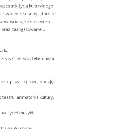
czestnik życia kulturalnego
ać w kadrze osoby, które tę
obowościom, które ceni za
sję oraz zaangażowanie…
larka
rytyk literacki, felietonista
rka, pisząca prozę, poezję i
 teatru, animatorka kultury,
nauczyciel muzyki,
trzyni Polski par