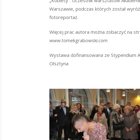
„Kobiety”. Uczestnik warsztatów Akademi
Warszawie, podczas których został wyróż
fotoreportaż.
Więcej prac autora można zobaczyć na str
www.tomekgrabowski.com
Wystawa dofinansowana ze Stypendium A
Olsztyna