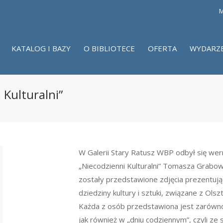
M
KATALOG I BAZY
O BIBLIOTECE
OFERTA
WYDARZ
Kulturalni”
W Galerii Stary Ratusz WBP odbył się wern
„Niecodzienni Kulturalni” Tomasza Grabo
zostały przedstawione zdjęcia prezentuj
dziedziny kultury i sztuki, związane z Olsz
Każda z osób przedstawiona jest zarówno
jak również w „dniu codziennym”, czyli ze s