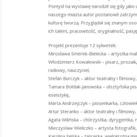
Pomysł na wystawę narodził się gdy jako u
naszego miasta autor postanowił zatrzym
kulturę tworzą. Przyglądał się znanym os
ich talent, pracowitość, oryginalność, pa
Projekt prezentuje 12 sylwetek:
Mirosława Smerek-Bielecka – artystka ma
Włodzimierz Kowalewski – pisarz, prozaik, k
radiowy, nauczyciel,
Stefan Burczyk – aktor teatralny i filmowy,
Tamara Bołdak-Janowska – olsztyńska pisa
eseistykę,
Marta Andrzejczyk – piosenkarka, człowiek
Artur Steranko – aktor teatralny i filmowy,
Agata Wilińska – chórzystka, dyrygentka, 
Mieczysław Wieliczko – artysta fotografik,
Karolina Felska – tancerka, wielokrotna mis