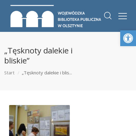
Otwórz 
„Tęsknoty dalekie i
bliskie”
Start
„Tęsknoty dalekie i blis...