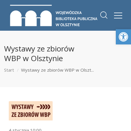
Otwórz 
Wystawy ze zbiorów
WBP w Olsztynie
Start
Wystawy ze zbiorów WBP w Olszt...
4 stycznia 10:00