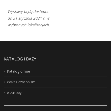
Wystawy będą dostępne
do 31 stycznia 2021 r. w
wybranych lokalizacjach.
KATALOG I BAZY
Katalog online
Wykaz czasopism
e-zasoby