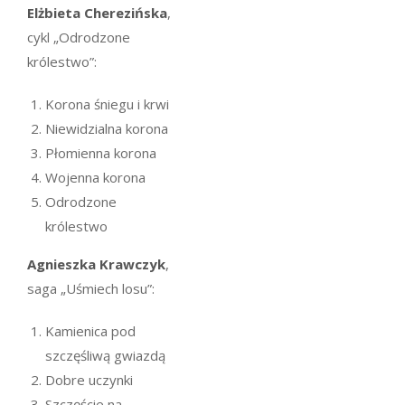
Elżbieta Cherezińska
,
cykl „Odrodzone
królestwo”:
Korona śniegu i krwi
Niewidzialna korona
Płomienna korona
Wojenna korona
Odrodzone
królestwo
Agnieszka Krawczyk
,
saga „Uśmiech losu”:
Kamienica pod
szczęśliwą gwiazdą
Dobre uczynki
Szczęście na