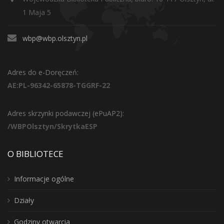
1 Maja 5
wbp@wbp.olsztyn.pl
Adres do e-Doręczeń:
AE:PL-96342-65878-TGGRF-22
Adres skrzynki podawczej (ePuAP2):
/WBPOlsztyn/SkrytkaESP
O BIBLIOTECE
Informacje ogólne
Działy
Godziny otwarcia