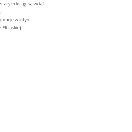
e starych ksiąg są wciąż
ę.
gurację w lutym
Elbląskiej.