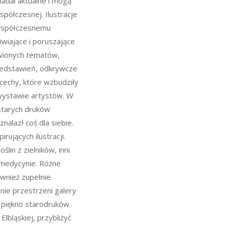
 nadal aktualne i mogą
spółczesnej. Ilustracje
 współczesnemu
iwiające i poruszające
wionych tematów,
zedstawień, odkrywcze
 cechy, które wzbudziły
wystawie artystów. W
starych druków
znalazł coś dla siebie.
rujących ilustracji.
ślin z zielników, inni
y medycynie. Różne
ównież zupełnie
ie przestrzeni galery
ć piękno starodruków
Elbląskiej, przybliżyć