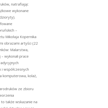
ruków, natrafiając
siążkowe wykonane
zioryty).
afowane
ruńskich –
tu Mikołaja Kopernika
mi obrazami artyści (22
unków: Malarstwa,
j – wykonali prace
radycyjnych
k i współczesnych
ka komputerowa, kolaż,
starodruków ze zbioru
tworzenia
” to także wskazanie na