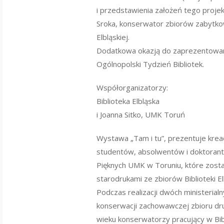
i przedstawienia założeń tego proje
Sroka, konserwator zbiorów zabytkow
Elbląskiej.
Dodatkowa okazją do zaprezentowani
Ogólnopolski Tydzień Bibliotek.
Współorganizatorzy:
Biblioteka Elbląska
i Joanna Sitko, UMK Toruń
Wystawa „Tam i tu”, prezentuje krea
studentów, absolwentów i doktoran
Pięknych UMK w Toruniu, które zosta
starodrukami ze zbiorów Biblioteki Elb
Podczas realizacji dwóch ministerial
konserwacji zachowawczej zbioru dr
wieku konserwatorzy pracujący w Bibl