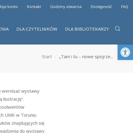
oje konto
Kontakt
Godziny otwarcia
Dostępność
FAQ
ENIA
DLA CZYTELNIKÓW
DLA BIBLIOTEKARZY
Otwórz 
Start
„Tam i tu – nowe spojrze...
ię wernisaż wystawy
ilustrację”.
absolwentów
ych UMK w Toruniu
uków znajdujących się
prowadzenia do wystawy