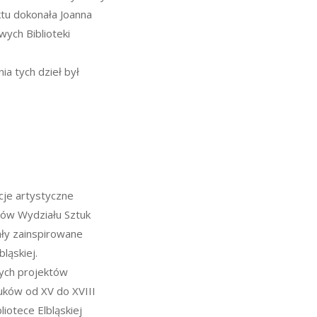
ktu dokonała Joanna
ych Biblioteki
a tych dzieł był
cje artystyczne
tów Wydziału Sztuk
ły zainspirowane
ląskiej.
nych projektów
uków od XV do XVIII
iotece Elbląskiej