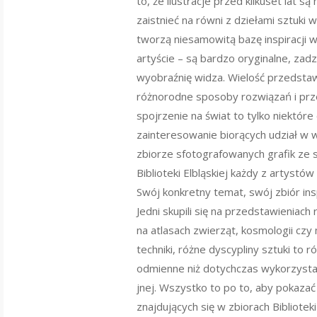
to, że ilustracje przed kilkuset lat są
zaistnieć na równi z dziełami sztuki w
tworzą niesamowitą bazę inspiracji
artyście – są bardzo oryginalne, zadz
wyobraźnię widza. Wielość przedsta
różnorodne sposoby rozwiązań i pr
spojrzenie na świat to tylko niektóre
zainteresowanie biorących udział w 
zbiorze sfotografowanych grafik ze 
Biblioteki Elbląskiej każdy z artystów 
Swój konkretny temat, swój zbiór inspi
Jedni skupili się na przedstawieniach ro
na atlasach zwierząt, kosmologii cz
techniki, różne dyscypliny sztuki to r
odmienne niż dotychczas wykorzystan
jnej. Wszystko to po to, aby pokaza
znajdujących się w zbiorach Biblioteki 