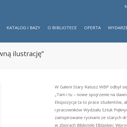
M
KATALOG I BAZY
O BIBLIOTECE
OFERTA
WYDARZ
ną ilustrację”
W Galerii Stary Ratusz WBP odbył s
„Tam i tu – nowe spojrzenie na dawną 
Ekspozycja ta to prace studentów, 
i pracowników Wydziału Sztuk Piękn
zainspirowane rycinami ze starych dr
w zbiorach Biblioteki Elbląskiej. W