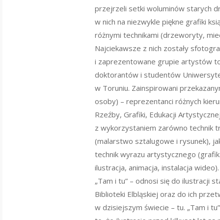
przejrzeli setki woluminów starych d
w nich na niezwykle piękne grafiki k
różnymi technikami (drzeworyty, mied
Najciekawsze z nich zostały sfotogr
i zaprezentowane grupie artystów to
doktorantów i studentów Uniwersyte
w Toruniu. Zainspirowani przekazany
osoby) – reprezentanci różnych kier
Rzeźby, Grafiki, Edukacji Artystyczne
z wykorzystaniem zarówno technik t
(malarstwo sztalugowe i rysunek), ja
technik wyrazu artystycznego (grafi
ilustracja, animacja, instalacja wideo).
„Tam i tu” – odnosi się do ilustracji 
Biblioteki Elbląskiej oraz do ich prze
w dzisiejszym świecie – tu. „Tam i tu