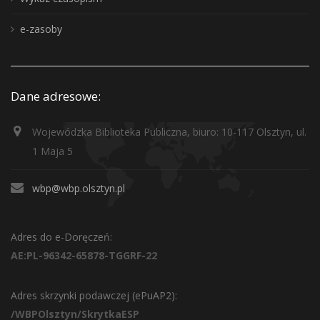
e-zasoby
Dane adresowe:
Wojewódzka Biblioteka Publiczna, biuro: 10-117 Olsztyn, ul.
1 Maja 5
wbp@wbp.olsztyn.pl
Adres do e-Doręczeń:
AE:PL-96342-65878-TGGRF-22
Adres skrzynki podawczej (ePuAP2):
/WBPOlsztyn/SkrytkaESP