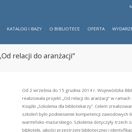
M
KATALOG I BAZY
O BIBLIOTECE
OFERTA
WYDARZ
Od relacji do aranżacji”
Od 2 września do 15 grudnia 2014 r. Wojewódzka Bibl
realizowała projekt „Od relacji do aranżacji” w ramac
Książki „Szkolenia dla bibliotekarzy”. Celem zrealizow
szkoleń było podniesienie kompetencji zawodowych 6
warmińsko-mazurskiego. Szkolenia dotyczyły trzech zag
biblioteki, jakości przestrzeni bibliotecznej i identyfi