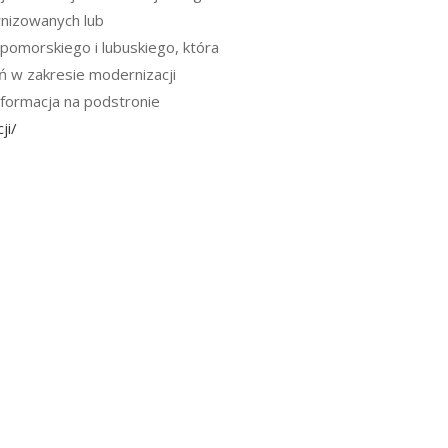
rnizowanych lub
morskiego i lubuskiego, która
ń w zakresie modernizacji
nformacja na podstronie
ji/