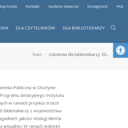
oje konto
Kontakt
Godziny otwarcia
Dostępność
FAQ
ENIA
DLA CZYTELNIKÓW
DLA BIBLIOTEKARZY
Otwórz 
Start
Szkolenia dla bibliotekarzy 20...
ioteka Publiczna w Olsztynie
h Programu dotacyjnego Instytutu
anych w ramach projektu trzech
0 bibliotekarzy z województwa
adnień: jakości obsługi klienta
kacji wizualnej. W ramach jednego