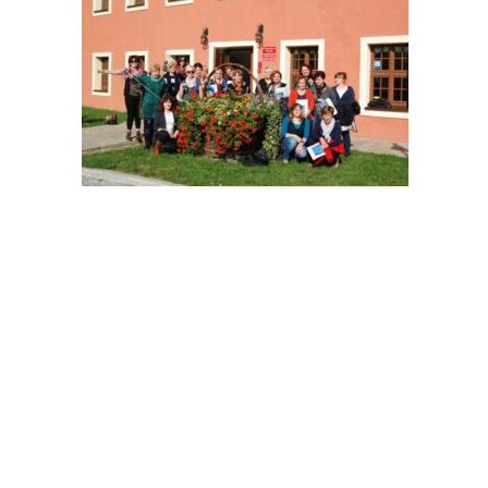
OFERTA
DLA CZYT
Oferta edukacyjna
Jak zosta
Oferta kulturalna
Zasady ko
Digitalizacja
Moje kont