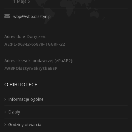
1 Maja 5
wbp@wbp.olsztyn.pl
Adres do e-Doręczeń:
AE:PL-96342-65878-TGGRF-22
Adres skrzynki podawczej (ePuAP2):
/WBPOlsztyn/SkrytkaESP
O BIBLIOTECE
Informacje ogólne
Działy
Godziny otwarcia