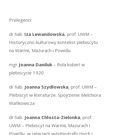
Prelegenci:
dr hab.
Iza Lewandowska
, prof. UWM –
Historyczno-kulturowy kontekst plebiscytu
na Warmii, Mazurach i Powiślu
mgr
Joanna Daniluk
– Rola kobiet w
plebiscycie 1920
dr hab.
Joanna Szydłowska
, prof. UWM –
Plebiscyt w literaturze. Spojrzenie Melchiora
Wańkowicza
dr hab.
Joanna Chłosta-Zielonka
, prof.
UWM – Plebiscyt na Warmii, Mazurach i
Powiślu w relacjach autobiograficznych i