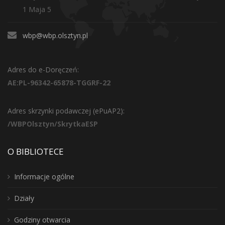
1 Maja 5
wbp@wbp.olsztyn.pl
Adres do e-Doręczeń:
AE:PL-96342-65878-TGGRF-22
Adres skrzynki podawczej (ePuAP2):
/WBPOlsztyn/SkrytkaESP
O BIBLIOTECE
Informacje ogólne
Działy
Godziny otwarcia