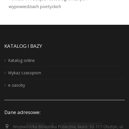
wypowiedziach poetyckich
KATALOG I BAZY
Katalog online
Wykaz czasopism
e-zasoby
Dane adresowe:
Wojewódzka Biblioteka Publiczna, biuro: 10-117 Olsztyn, ul.