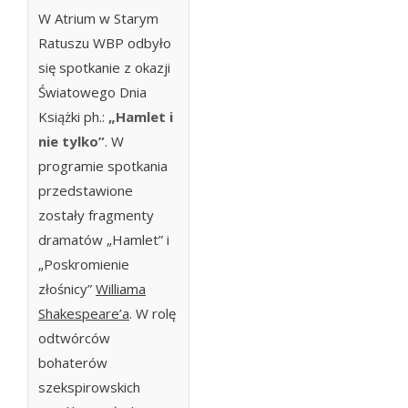
W Atrium w Starym
Ratuszu WBP odbyło
się spotkanie z okazji
Światowego Dnia
Książki ph.:
„Hamlet i
nie tylko”
. W
programie spotkania
przedstawione
zostały fragmenty
dramatów „Hamlet” i
„Poskromienie
złośnicy”
Williama
Shakespeare’a
. W rolę
odtwórców
bohaterów
szekspirowskich