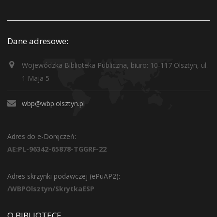
Dane adresowe:
Wojewódzka Biblioteka Publiczna, biuro: 10-117 Olsztyn, ul.
1 Maja 5
wbp@wbp.olsztyn.pl
Adres do e-Doręczeń:
AE:PL-96342-65878-TGGRF-22
Adres skrzynki podawczej (ePuAP2):
/WBPOlsztyn/SkrytkaESP
O BIBLIOTECE