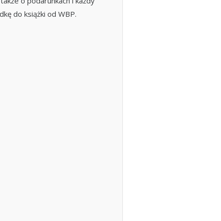
także o podarunkach i każdy
adkę do książki od WBP.