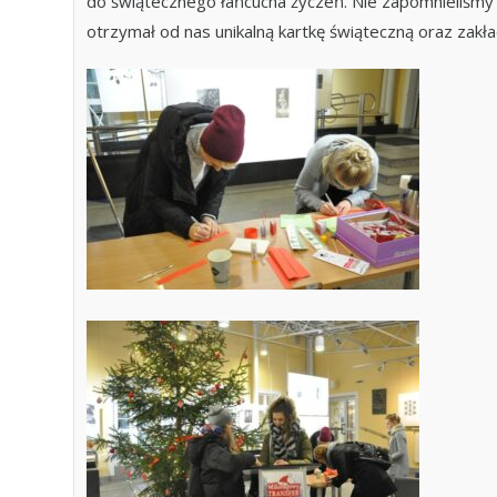
do świątecznego łańcucha życzeń. Nie zapomnieliśmy 
otrzymał od nas unikalną kartkę świąteczną oraz zakł