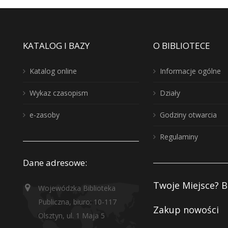
KATALOG I BAZY
O BIBLIOTECE
Katalog online
Informacje ogólne
Wykaz czasopism
Działy
e-zasoby
Godziny otwarcia
Regulaminy
Dane adresowe:
Twoje Miejsce? B
Wojewódzka Biblioteka
Publiczna, biuro: 10-117
Zakup nowości
Olsztyn, ul. 1 Maja 5