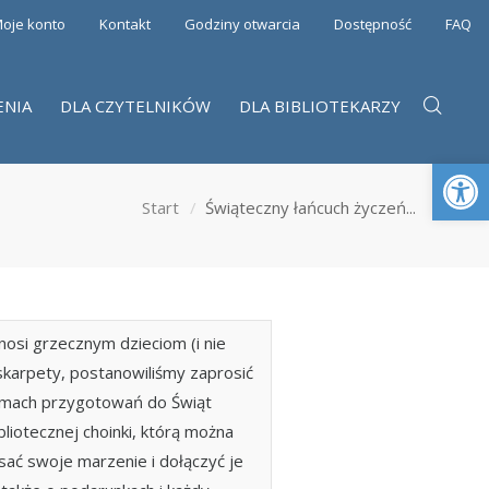
oje konto
Kontakt
Godziny otwarcia
Dostępność
FAQ
ENIA
DLA CZYTELNIKÓW
DLA BIBLIOTEKARZY
Otwórz 
Start
Świąteczny łańcuch życzeń...
nosi grzecznym dzieciom (i nie
 skarpety, postanowiliśmy zaprosić
amach przygotowań do Świąt
liotecznej choinki, którą można
ać swoje marzenie i dołączyć je