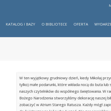
M
KATALOG I BAZY
O BIBLIOTECE
OFERTA
WYDARZ
W ten wyjątkowy grudniowy dzień, kiedy Mikołaj przy
tylko) małe podarunki, które wkłada nocą do buta lub
naszych czytelników do wspólnego świętowania. W r
Bożego Narodzenia stworzyliśmy dekorację naszej bib
zobaczyć w Atrium Starego Ratusza. Każdy mógł zapis