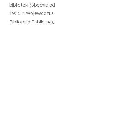
biblioteki (obecnie od
1955 r. Wojewódzka
Biblioteka Publiczna),
kolejnego pożaru w
1968 r., i rozstaniu z
biblioteką miejską w
roku 1992, jako
dżentelmen wciąż
jestem dumny, że
funkcje kulturalne pełnię
na skalę regionalną, aż
do dziś. Byłem
wyjątkowo zaszczycony,
kiedy w październiku
1971 r. bibliotece
nadano imię pani Emilii.