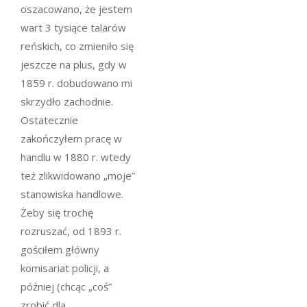
oszacowano, że jestem
wart 3 tysiące talarów
reńskich, co zmieniło się
jeszcze na plus, gdy w
1859 r. dobudowano mi
skrzydło zachodnie.
Ostatecznie
zakończyłem pracę w
handlu w 1880 r. wtedy
też zlikwidowano „moje”
stanowiska handlowe.
Żeby się trochę
rozruszać, od 1893 r.
gościłem główny
komisariat policji, a
później (chcąc „coś”
zrobić dla