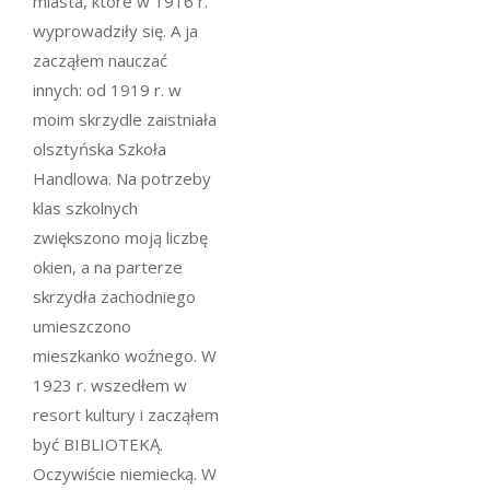
miasta, które w 1916 r.
wyprowadziły się. A ja
zacząłem nauczać
innych: od 1919 r. w
moim skrzydle zaistniała
olsztyńska Szkoła
Handlowa. Na potrzeby
klas szkolnych
zwiększono moją liczbę
okien, a na parterze
skrzydła zachodniego
umieszczono
mieszkanko woźnego. W
1923 r. wszedłem w
resort kultury i zacząłem
być BIBLIOTEKĄ.
Oczywiście niemiecką. W