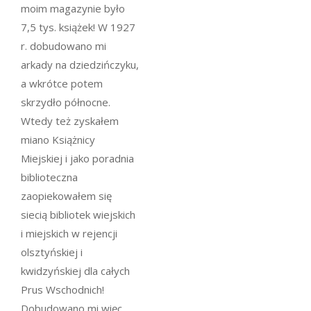
moim magazynie było
7,5 tys. książek! W 1927
r. dobudowano mi
arkady na dziedzińczyku,
a wkrótce potem
skrzydło północne.
Wtedy też zyskałem
miano Książnicy
Miejskiej i jako poradnia
biblioteczna
zaopiekowałem się
siecią bibliotek wiejskich
i miejskich w rejencji
olsztyńskiej i
kwidzyńskiej dla całych
Prus Wschodnich!
Dobudowano mi więc