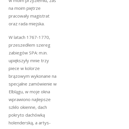
w moim przyziemiu, zaś
na moim piętrze
pracowały magistrat
oraz rada miejska.
W latach 1767-1770,
przeszedłem szereg
zabiegów SPA: m.in.
upiększyły mnie trzy
piece w kolorze
brązowym wykonane na
specjalne zamówienie w
Elblągu, w moje okna
wprawiono najlepsze
szkło okienne, dach
pokryto dachówką
holenderską, a artys-