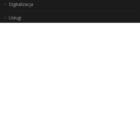
Digitalizacja
Usługi
Instytucja Kultury
Samorządu Województwa
Warmińsko-Mazurskiego
DLA CZYTELNIKÓW
Jak zostać użytkownikiem?
Zasady korzystania ze zbiorów
Moje konto