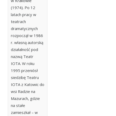
w Krakowie
(1974). Po 12
latach pracy w
teatrach
dramatycznych
rozpoczął w 1986
r. własną autorską
działalność pod
nazwą Teatr
IOTA. W roku
1995 przeniósł
siedzibę Teatru
IOTA z Katowic do
wsi Radzie na
Mazurach, gdzie
na stałe
zamieszkał – w