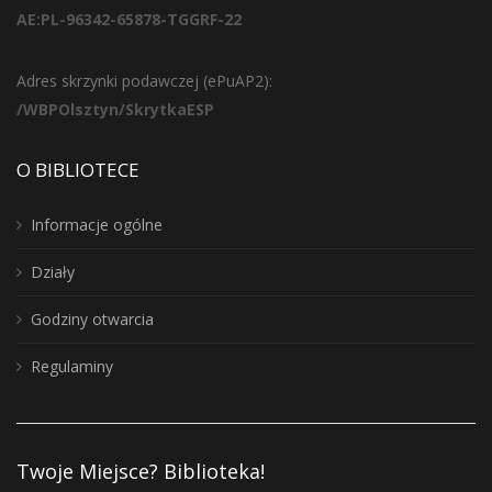
AE:PL-96342-65878-TGGRF-22
Adres skrzynki podawczej (ePuAP2):
/WBPOlsztyn/SkrytkaESP
O BIBLIOTECE
Informacje ogólne
Działy
Godziny otwarcia
Regulaminy
Twoje Miejsce? Biblioteka!