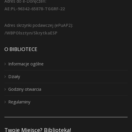
Adres do e-Doręczeń:
AE:PL-96342-65878-TGGRF-22
Adres skrzynki podawczej (ePuAP2):
/WBPOlsztyn/SkrytkaESP
O BIBLIOTECE
Informacje ogólne
Działy
Godziny otwarcia
Regulaminy
Twoje Miejsce? Biblioteka!