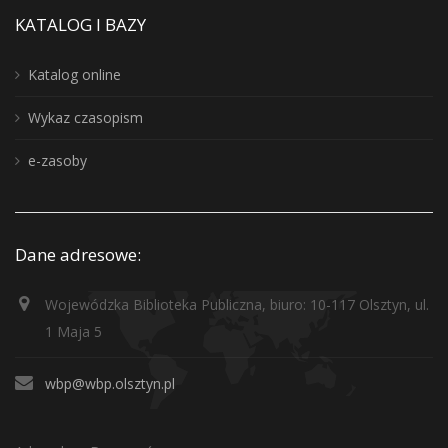
KATALOG I BAZY
Katalog online
Wykaz czasopism
e-zasoby
Dane adresowe:
Wojewódzka Biblioteka Publiczna, biuro: 10-117 Olsztyn, ul.
1 Maja 5
wbp@wbp.olsztyn.pl