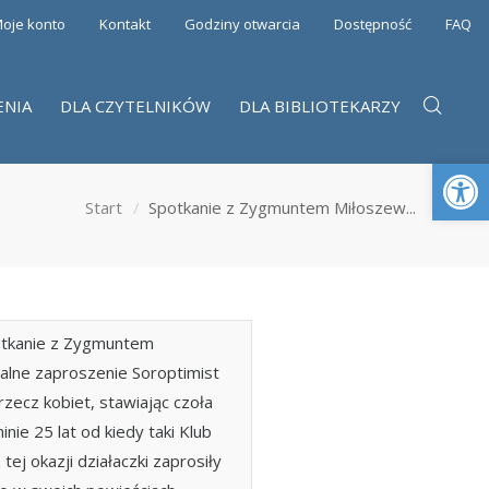
oje konto
Kontakt
Godziny otwarcia
Dostępność
FAQ
ENIA
DLA CZYTELNIKÓW
DLA BIBLIOTEKARZY
Otwórz 
Start
Spotkanie z Zygmuntem Miłoszew...
potkanie z Zygmuntem
jalne zaproszenie Soroptimist
rzecz kobiet, stawiając czoła
ie 25 lat od kiedy taki Klub
tej okazji działaczki zaprosiły