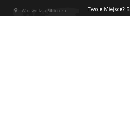
Twoje Miejsce? B
Wojewódzka Biblioteka
Publiczna, biuro: 10-117
Zakup nowości
Olsztyn, ul. 1 Maja 5
Instytucje kultur
wbp@wbp.olsztyn.pl
Deklaracja dostę
Adres do e-Doręczeń:
Polityka prywatn
AE:PL-96342-65878-TGGRF-22
RODO
Adres skrzynki podawczej
(ePuAP2):
Monitoring
/WBPOlsztyn/SkrytkaESP
Wojewódzka Biblioteka Publiczna, biuro: 10-117 Olsztyn, ul. 1 Maja 