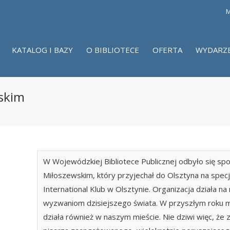
M
KATALOG I BAZY
O BIBLIOTECE
OFERTA
WYDARZ
skim
W Wojewódzkiej Bibliotece Publicznej odbyło się s
Miłoszewskim, który przyjechał do Olsztyna na spec
International Klub w Olsztynie. Organizacja działa na 
wyzwaniom dzisiejszego świata. W przyszłym roku min
działa również w naszym mieście. Nie dziwi więc, że z 