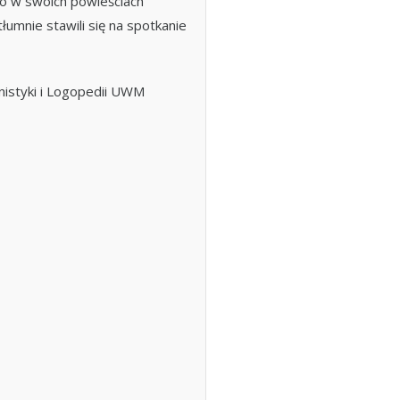
o w swoich powieściach
tłumnie stawili się na spotkanie
nistyki i Logopedii UWM