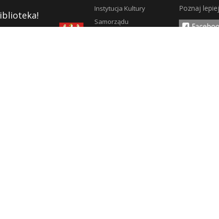
Poznaj lepie
Instytucja Kultury
iblioteka!
Samorządu
Województwa
Warmińsko-
y
Mazurskiego
pności
ości
5