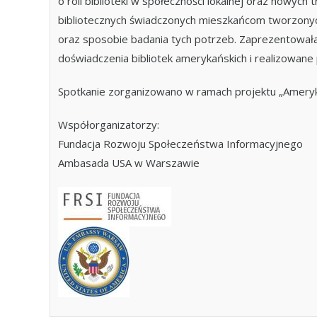
o roli biblioteki w społeczności lokalnej oraz nowych
bibliotecznych świadczonych mieszkańcom tworzonyc
oraz sposobie badania tych potrzeb. Zaprezentował
doświadczenia bibliotek amerykańskich i realizowane 
Spotkanie zorganizowano w ramach projektu „Ameryka
Współorganizatorzy:
Fundacja Rozwoju Społeczeństwa Informacyjnego
Ambasada USA w Warszawie