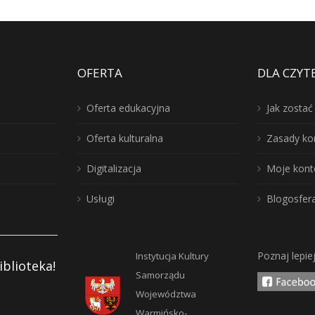
OFERTA
DLA CZYT
Oferta edukacyjna
Jak zosta
Oferta kulturalna
Zasady ko
Digitalizacja
Moje kont
Usługi
Blogosfer
Poznaj lepie
Instytucja Kultury
iblioteka!
Samorządu
Województwa
Warmińsko-