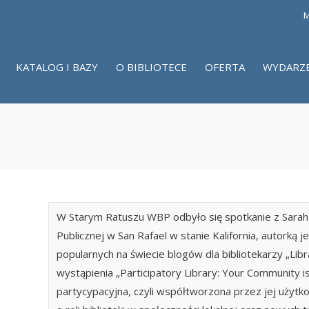
M
KATALOG I BAZY
O BIBLIOTECE
OFERTA
WYDARZ
W Starym Ratuszu WBP odbyło się spotkanie z Sarah 
Publicznej w San Rafael w stanie Kalifornia, autorką j
popularnych na świecie blogów dla bibliotekarzy „Libr
wystąpienia „Participatory Library: Your Community is
partycypacyjna, czyli współtworzona przez jej użyt