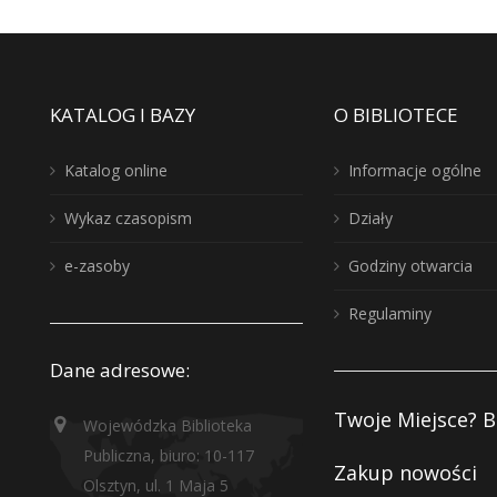
KATALOG I BAZY
O BIBLIOTECE
Katalog online
Informacje ogólne
Wykaz czasopism
Działy
e-zasoby
Godziny otwarcia
Regulaminy
Dane adresowe:
Twoje Miejsce? B
Wojewódzka Biblioteka
Publiczna, biuro: 10-117
Zakup nowości
Olsztyn, ul. 1 Maja 5