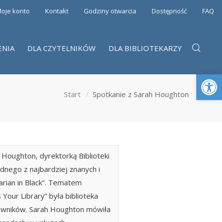
oje konto
Kontakt
Godziny otwarcia
Dostępność
FAQ
ENIA
DLA CZYTELNIKÓW
DLA BIBLIOTEKARZY
Otwórz 
Start
Spotkanie z Sarah Houghton
Houghton, dyrektorką Biblioteki
ednego z najbardziej znanych i
arian in Black”. Tematem
 Your Library” była biblioteka
kowników. Sarah Houghton mówiła