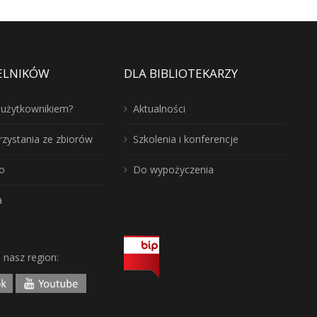
ELNIKÓW
DLA BIBLIOTEKARZY
ć użytkownikiem?
Aktualności
rzystania ze zbiorów
Szkolenia i konferencje
o
Do wypożyczenia
a
j nasz region: