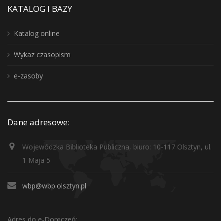
KATALOG I BAZY
Katalog online
Wykaz czasopism
e-zasoby
Dane adresowe:
Wojewódzka Biblioteka Publiczna, biuro: 10-117 Olsztyn, ul.
1 Maja 5
wbp@wbp.olsztyn.pl
Adres do e-Doręczeń: