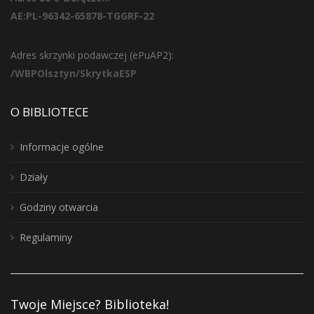
AE:PL-96342-65878-TGGRF-22
Adres skrzynki podawczej (ePuAP2):
/WBPOlsztyn/SkrytkaESP
O BIBLIOTECE
Informacje ogólne
Działy
Godziny otwarcia
Regulaminy
Twoje Miejsce? Biblioteka!