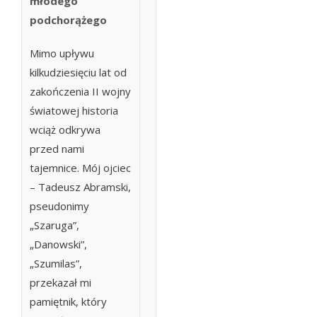
młodego
podchorążego
Mimo upływu
kilkudziesięciu lat od
zakończenia II wojny
światowej historia
wciąż odkrywa
przed nami
tajemnice. Mój ojciec
– Tadeusz Abramski,
pseudonimy
„Szaruga”,
„Danowski”,
„Szumilas”,
przekazał mi
pamiętnik, który