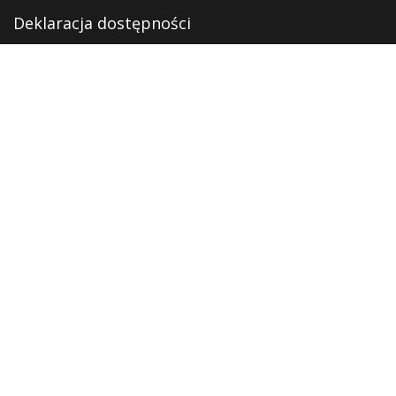
Deklaracja dostępności
Polityka prywatności
RODO
Monitoring
OFERTA
Oferta edukacyjna
Oferta kulturalna
Digitalizacja
Usługi