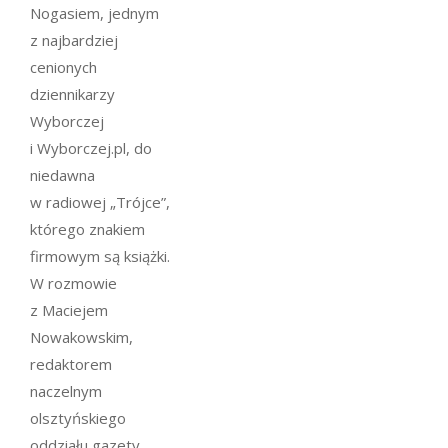
Nogasiem, jednym
z najbardziej
cenionych
dziennikarzy
Wyborczej
i Wyborczej.pl, do
niedawna
w radiowej „Trójce”,
którego znakiem
firmowym są książki.
W rozmowie
z Maciejem
Nowakowskim,
redaktorem
naczelnym
olsztyńskiego
oddziału gazety