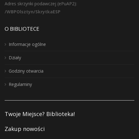
Adres skrzynki podawczej (ePuAP2):
/WBPOlsztyn/SkrytkaESP
O BIBLIOTECE
Informacje ogólne
Działy
Godziny otwarcia
Regulaminy
Twoje Miejsce? Biblioteka!
Zakup nowości