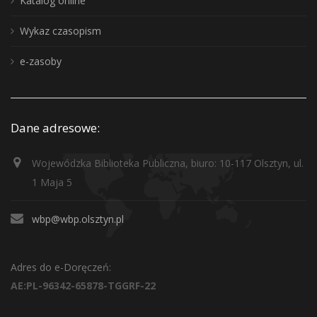
Katalog online
Wykaz czasopism
e-zasoby
Dane adresowe:
Wojewódzka Biblioteka Publiczna, biuro: 10-117 Olsztyn, ul.
1 Maja 5
wbp@wbp.olsztyn.pl
Adres do e-Doręczeń:
AE:PL-96342-65878-TGGRF-22