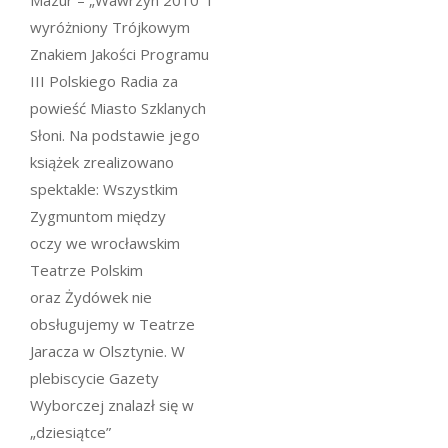
Mazur – „Wawrzyn 2010” i
wyróżniony Trójkowym
Znakiem Jakości Programu
III Polskiego Radia za
powieść
Miasto Szklanych
Słoni
. Na podstawie jego
książek zrealizowano
spektakle:
Wszystkim
Zygmuntom między
oczy
we wrocławskim
Teatrze Polskim
oraz
Żydówek nie
obsługujemy
w Teatrze
Jaracza w Olsztynie. W
plebiscycie Gazety
Wyborczej znalazł się w
„dziesiątce”