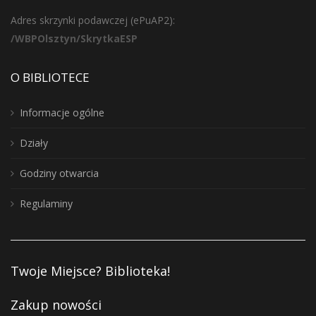
Adres skrzynki podawczej (ePuAP2):
/WBPOlsztyn/SkrytkaESP
O BIBLIOTECE
Informacje ogólne
Działy
Godziny otwarcia
Regulaminy
Twoje Miejsce? Biblioteka!
Zakup nowości