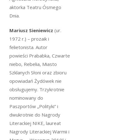
aktorka Teatru Ósmego
Dnia.
Mariusz Sieniewicz
(ur.
1972 r.) – prozaik i
felietonista. Autor
powieści
Prababka
,
Czwarte
niebo
,
Rebelia
,
Miasto
Szklanych Słoni
oraz zbioru
opowiadań
Żydówek nie
obsługujemy
. Trzykrotnie
nominowany do
Paszportów „Polityki” i
dwukrotnie do Nagrody
Literackiej NIKE, laureat
Nagrody Literackiej Warmii i