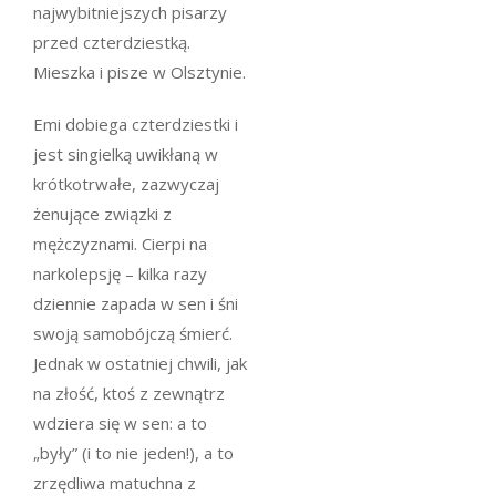
najwybitniejszych pisarzy
przed czterdziestką.
Mieszka i pisze w Olsztynie.
Emi dobiega czterdziestki i
jest singielką uwikłaną w
krótkotrwałe, zazwyczaj
żenujące związki z
mężczyznami. Cierpi na
narkolepsję – kilka razy
dziennie zapada w sen i śni
swoją samobójczą śmierć.
Jednak w ostatniej chwili, jak
na złość, ktoś z zewnątrz
wdziera się w sen: a to
„były” (i to nie jeden!), a to
zrzędliwa matuchna z