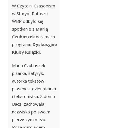
W Czytelni Czasopism
w Starym Ratuszu
WBP
odbyło się
spotkanie z
Marią
Czubaszek
w ramach
programu
Dyskusyjne
Kluby Książki.
Maria Czubaszek
pisarka, satyryk,
autorka tekstów
piosenek, dziennikarka
i felietonistka. Z domu
Bacz, zachowała
nazwisko po swoim
pierwszym mężu.
Poza Karolakiem