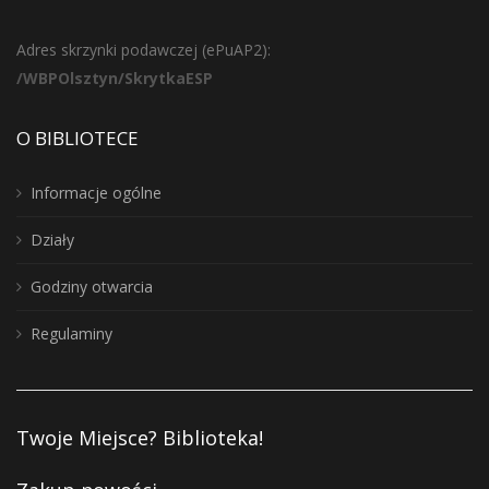
Adres skrzynki podawczej (ePuAP2):
/WBPOlsztyn/SkrytkaESP
O BIBLIOTECE
Informacje ogólne
Działy
Godziny otwarcia
Regulaminy
Twoje Miejsce? Biblioteka!