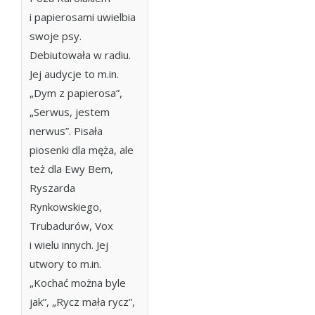
i papierosami uwielbia
swoje psy.
Debiutowała w radiu.
Jej audycje to m.in.
„Dym z papierosa”,
„Serwus, jestem
nerwus”. Pisała
piosenki dla męża, ale
też dla Ewy Bem,
Ryszarda
Rynkowskiego,
Trubadurów, Vox
i wielu innych. Jej
utwory to m.in.
„Kochać można byle
jak”, „Rycz mała rycz”,