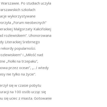
 Warszawie. Po studiach uczyła
warszawskich szkołach
macje wykorzystywane
orzyła „Forum nieobecnych”
erackiej Małgorzaty Kalicińskiej
nad rozlewiskiem”. Uhonorowana
dy Literackiej Srebrnego
 rekordy popularności.
ozlewiskiem” i „Miłość nad
ne „Fiołki na trzepaku”,
ozmowa przez ocean”, „…I wtedy
y nie tylko na życie”.
zył się w czasie pobytu
racji na 100 osób ucząc się
u się uciec z miasta. Gotowanie