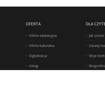
OFERTA
DLA CZYT
Oferta edukacyjna
Jak zosta
Oferta kulturalna
Zasady ko
Digitalizacja
Moje kont
Usługi
Blogosfer
Poznaj lepie
Instytucja Kultury
iblioteka!
Samorządu
Województwa
Warmińsko-