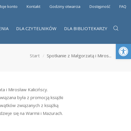
oje konto
Kontakt
Godziny otwarcia
Dostępność
FAQ
ENIA
DLA CZYTELNIKÓW
DLA BIBLIOTEKARZY
Otwórz 
Start
Spotkanie z Małgorzatą i Miros...
a i Mirosław Kalicińscy.
wiązana była z promocją książki
że wątków związanych z książką
dzieje się na Warmii i Mazurach.