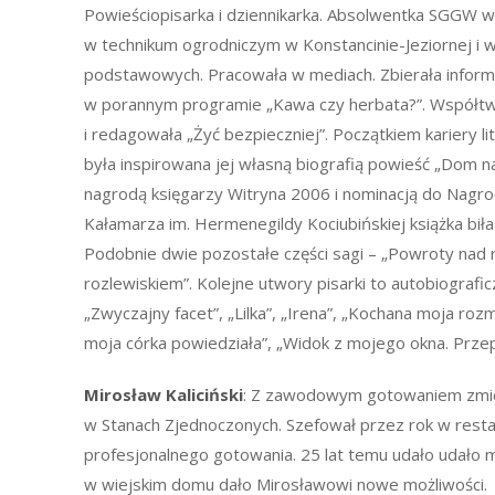
Powieściopisarka i dziennikarka. Absolwentka SGGW w
w technikum ogrodniczym w Konstancinie-Jeziornej i 
podstawowych. Pracowała w mediach. Zbierała infor
w porannym programie „Kawa czy herbata?”. Współtw
i redagowała „Żyć bezpieczniej”. Początkiem kariery lit
była inspirowana jej własną biografią powieść „Dom 
nagrodą księgarzy Witryna 2006 i nominacją do Nagro
Kałamarza im. Hermenegildy Kociubińskiej książka biła
Podobnie dwie pozostałe części sagi – „Powroty nad r
rozlewiskiem”. Kolejne utwory pisarki to autobiograficz
„Zwyczajny facet”, „Lilka”, „Irena”, „Kochana moja r
moja córka powiedziała”, „Widok z mojego okna. Przepis
Mirosław Kaliciński
: Z zawodowym gotowaniem zmier
w Stanach Zjednoczonych. Szefował przez rok w restau
profesjonalnego gotowania. 25 lat temu udało udało m
w wiejskim domu dało Mirosławowi nowe możliwości.