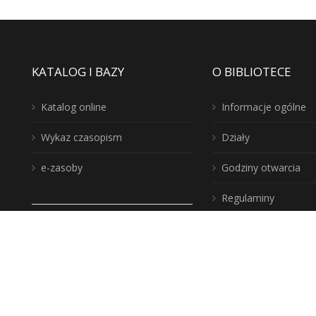
KATALOG I BAZY
O BIBLIOTECE
Katalog online
Informacje ogólne
Wykaz czasopism
Działy
e-zasoby
Godziny otwarcia
Regulaminy
Dane adresowe:
Twoje Miejsce? B
Wojewódzka Biblioteka
Publiczna, biuro: 10-117
Zakup nowości
Olsztyn, ul. 1 Maja 5