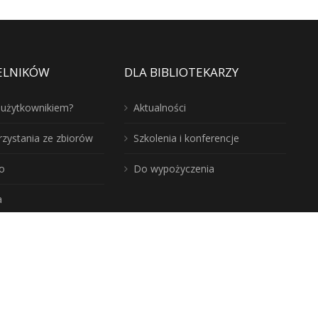
ELNIKÓW
DLA BIBLIOTEKARZY
ć użytkownikiem?
Aktualności
rzystania ze zbiorów
Szkolenia i konferencje
o
Do wypożyczenia
a
j nasz region: