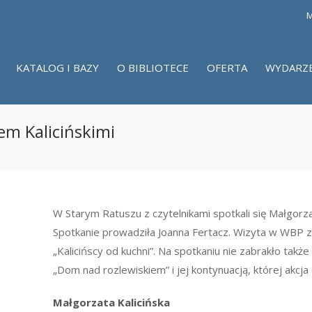
M
KATALOG I BAZY
O BIBLIOTECE
OFERTA
WYDARZ
em Kalicińskimi
W Starym Ratuszu z czytelnikami spotkali się Małgorzat
Spotkanie prowadziła Joanna Fertacz. Wizyta w WBP z
„Kalicińscy od kuchni”. Na spotkaniu nie zabrakło tak
„Dom nad rozlewiskiem” i jej kontynuacją, której akcja 
Małgorzata Kalicińska