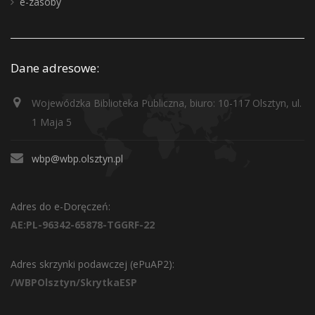
e-zasoby
Dane adresowe:
Wojewódzka Biblioteka Publiczna, biuro: 10-117 Olsztyn, ul.
1 Maja 5
wbp@wbp.olsztyn.pl
Adres do e-Doręczeń:
AE:PL-96342-65878-TGGRF-22
Adres skrzynki podawczej (ePuAP2):
/WBPOlsztyn/SkrytkaESP