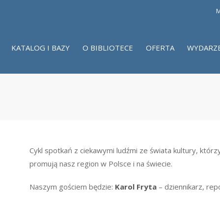
M
KATALOG I BAZY
O BIBLIOTECE
OFERTA
WYDARZ
a
Cykl spotkań z ciekawymi ludźmi ze świata kultury, którz
promują nasz region w Polsce i na świecie.
Naszym gościem będzie:
Karol Fryta
– dziennikarz, rep