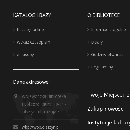
KATALOG I BAZY
O BIBLIOTECE
Katalog online
Informacje ogólne
Wykaz czasopism
Działy
e-zasoby
Godziny otwarcia
Regulaminy
Dane adresowe:
Twoje Miejsce? B
Wojewódzka Biblioteka
Publiczna, biuro: 10-117
Zakup nowości
Olsztyn, ul. 1 Maja 5
Instytucje kultur
wbp@wbp.olsztyn.pl