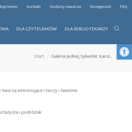
oje konto
Kontakt
Godziny otwarcia
Dostępność
FAQ
ENIA
DLA CZYTELNIKÓW
DLA BIBLIOTEKARZY
Otwórz 
Start
Galeria Jednej Sylwetki: Karol...
y tworzą interesujące rzeczy i świetnie
ortażysta i podróżnik