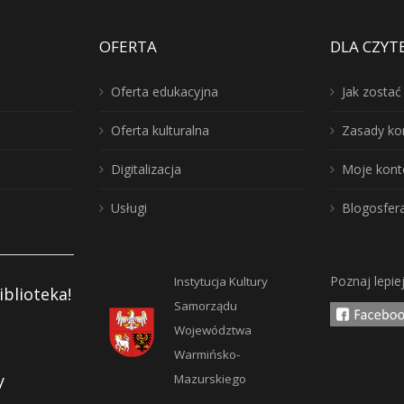
OFERTA
DLA CZYT
Oferta edukacyjna
Jak zosta
Oferta kulturalna
Zasady ko
Digitalizacja
Moje kont
Usługi
Blogosfer
Poznaj lepie
Instytucja Kultury
iblioteka!
Samorządu
Województwa
Warmińsko-
y
Mazurskiego