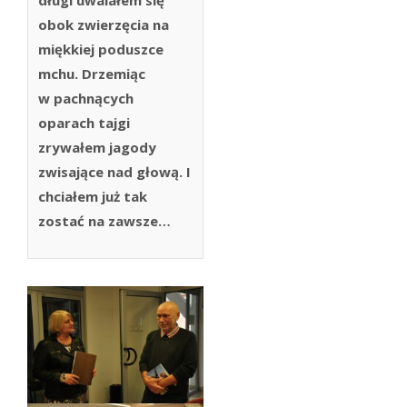
długi uwalałem się
obok zwierzęcia na
miękkiej poduszce
mchu. Drzemiąc
w pachnących
oparach tajgi
zrywałem jagody
zwisające nad głową. I
chciałem już tak
zostać na zawsze…