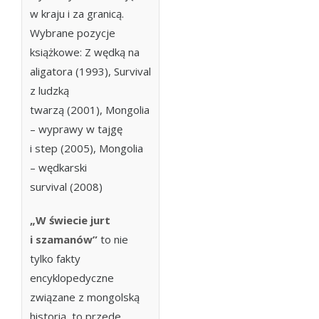
w kraju i za granicą.
Wybrane pozycje
książkowe:
Z wędką na
aligatora
(1993),
Survival
z ludzką
twarzą
(2001),
Mongolia
– wyprawy w tajgę
i step
(2005),
Mongolia
– wędkarski
survival
(2008)
„W świecie jurt
i szamanów”
to nie
tylko fakty
encyklopedyczne
związane z mongolską
historią, to przede