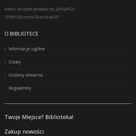
Adres skrzynki podawczej (ePuAP2):
/WBPOlsztyn/SkrytkaESP
O BIBLIOTECE
Informacje ogólne
Działy
Godziny otwarcia
Regulaminy
Twoje Miejsce? Biblioteka!
Zakup nowości