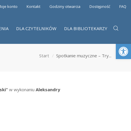
oje konto
Kontakt
Godziny otwarcia
Dostępność
FAQ
ENIA
DLA CZYTELNIKÓW
DLA BIBLIOTEKARZY
Otwórz 
Start
Spotkanie muzyczne – Try...
ski”
w wykonaniu
Aleksandry