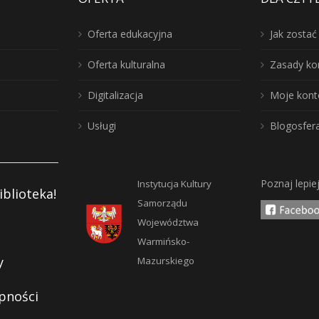
Oferta edukacyjna
Jak zosta
Oferta kulturalna
Zasady ko
Digitalizacja
Moje kont
Usługi
Blogosfer
Poznaj lepie
Instytucja Kultury
iblioteka!
Samorządu
Województwa
Warmińsko-
y
Mazurskiego
pności