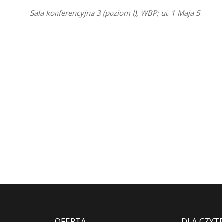
Sala konferencyjna 3 (poziom I), WBP; ul. 1 Maja 5
OFERTA
DLA CZYT