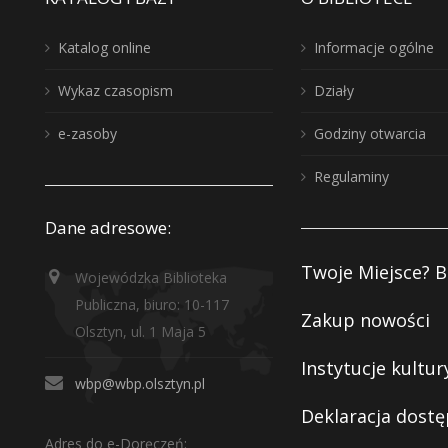
Katalog online
Informacje ogólne
Wykaz czasopism
Działy
e-zasoby
Godziny otwarcia
Regulaminy
Dane adresowe:
Twoje Miejsce? B
Wojewódzka Biblioteka
Publiczna, biuro: 10-117
Zakup nowości
Olsztyn, ul. 1 Maja 5
Instytucje kultur
wbp@wbp.olsztyn.pl
Deklaracja dostę
Adres do e-Doręczeń: