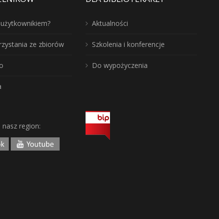
ć użytkownikiem?
Aktualności
rzystania ze zbiorów
Szkolenia i konferencje
o
Do wypożyczenia
a
j nasz region: