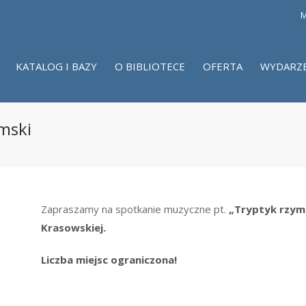
M
KATALOG I BAZY
O BIBLIOTECE
OFERTA
WYDARZ
mski
Zapraszamy na spotkanie muzyczne pt.
„Tryptyk rzym
Krasowskiej.
Liczba miejsc ograniczona!