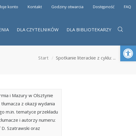
oje konto
Kontakt
Godziny otwarcia
Dostępność
FAQ
ENIA
DLA CZYTELNIKÓW
DLA BIBLIOTEKARZY
Otwórz 
Start
Spotkanie literackie z cyklu: ...
mia i Mazury w Olsztynie
i tłumacza z okazji wydania
o m.in. tematyce przekładu
y tłumacze i autorzy numeru:
f D. Szatrawski oraz