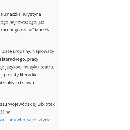
 tłumaczka, Krystyna
ego najnowszego, już
traconego czasu” Marcela
 piąte urodziny. Najnowszy
literackiego, pracy
: językowi muzyki i teatru,
ją teksty literackie,
wizualnych i słowa –
zu Wojewódzkiej Biblioteki
eźć na
suu.com/wbp_w_olsztynie
.