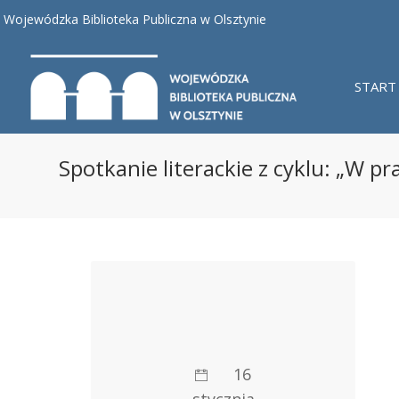
Wojewódzka Biblioteka Publiczna w Olsztynie
START
Spotkanie literackie z cyklu: „W p
16
stycznia