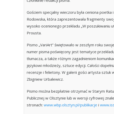
członkinie redakcji pisma.
Gościem specjalny wieczoru była ceniona poetka i
Rodowska, która zaprezentowała fragmenty swoj
wysoko ocenionego przekładu „W poszukiwaniu u
Prousta.
Pismo „VariArt” świętowało w zeszłym roku swoje
numer pisma poświęcony jest tematyce przekładu 
tłumacza, a także różnym zagadnieniom komunikacji
językowi młodzieży, sztuce edycji. Całości dopełnia
recenzje i felietony. W galerii gości artysta sztuk 
Zbigniew Urbalewicz.
Pismo można bezpłatnie otrzymać w Starym Ratus
Publicznej w Olsztynie lub w wersji cyfrowej znal
stronach:
www.wbp.olsztyn.pl/publikacje
i
www.is