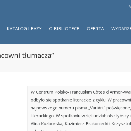
M
KATALOG I BAZY
O BIBLIOTECE
OFERTA
WYDARZ
racowni tłumacza”
W Centrum Polsko-Francuskim Côtes d’Armor-War
odbyło się spotkanie literackie z cyklu: W pracown
najnowszego numeru pisma „VariArt” poświęconeg
literackiego. W spotkaniu wzięli udział: olsztyńsc
Alina Kuzborska, Kazimierz Brakoniecki i Krzyszto