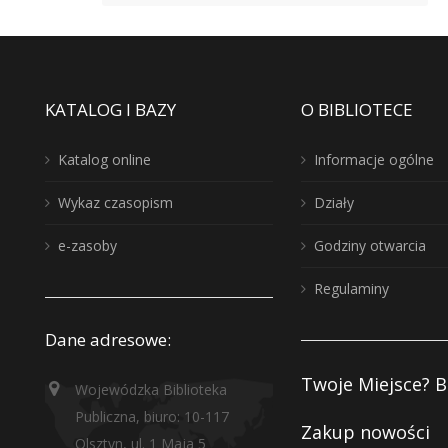
KATALOG I BAZY
O BIBLIOTECE
Katalog online
Informacje ogólne
Wykaz czasopism
Działy
e-zasoby
Godziny otwarcia
Regulaminy
Dane adresowe:
Twoje Miejsce? B
Wojewódzka Biblioteka
Publiczna, biuro: 10-117
Zakup nowości
Olsztyn, ul. 1 Maja 5