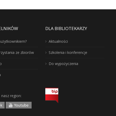
ELNIKÓW
DLA BIBLIOTEKARZY
ć użytkownikiem?
Aktualności
rzystania ze zbiorów
Szkolenia i konferencje
o
Do wypożyczenia
a
j nasz region: