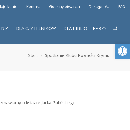
oje konto
Kontakt
Godziny otwarcia
Dostępność
FAQ
ENIA
DLA CZYTELNIKÓW
DLA BIBLIOTEKARZY
Otwórz 
Start
Spotkanie Klubu Powieści Krymi...
ozmawiamy o książce Jacka Galińskiego