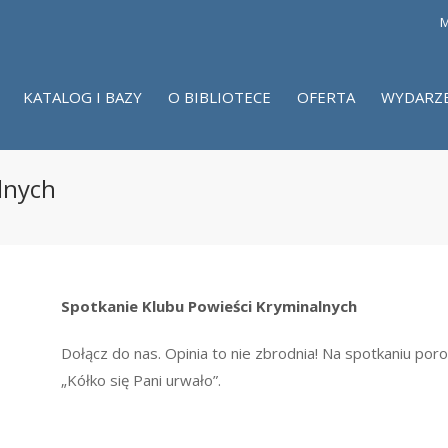
M
KATALOG I BAZY
O BIBLIOTECE
OFERTA
WYDARZ
lnych
Spotkanie Klubu Powieści Kryminalnych
Dołącz do nas. Opinia to nie zbrodnia! Na spotkaniu por
„Kółko się Pani urwało”.