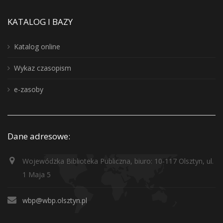
KATALOG I BAZY
Katalog online
Wykaz czasopism
e-zasoby
Dane adresowe:
Wojewódzka Biblioteka Publiczna, biuro: 10-117 Olsztyn, ul.
1 Maja 5
wbp@wbp.olsztyn.pl