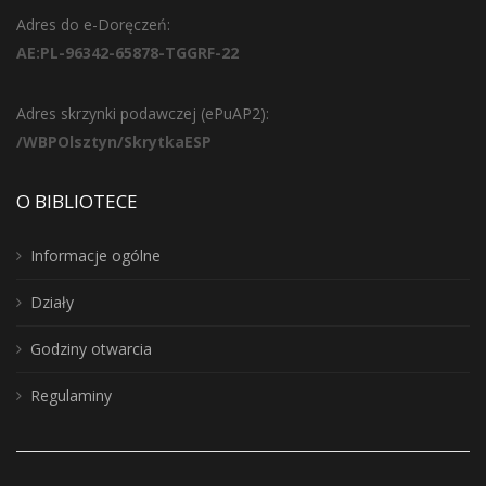
Adres do e-Doręczeń:
AE:PL-96342-65878-TGGRF-22
Adres skrzynki podawczej (ePuAP2):
/WBPOlsztyn/SkrytkaESP
O BIBLIOTECE
Informacje ogólne
Działy
Godziny otwarcia
Regulaminy