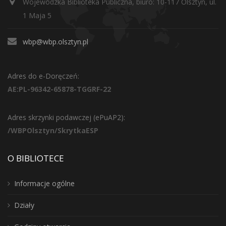
Wojewódzka Biblioteka Publiczna, biuro: 10-117 Olsztyn, ul.
1 Maja 5
wbp@wbp.olsztyn.pl
Adres do e-Doręczeń:
AE:PL-96342-65878-TGGRF-22
Adres skrzynki podawczej (ePuAP2):
/WBPOlsztyn/SkrytkaESP
O BIBLIOTECE
Informacje ogólne
Działy