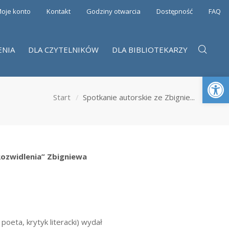
oje konto
Kontakt
Godziny otwarcia
Dostępność
FAQ
ENIA
DLA CZYTELNIKÓW
DLA BIBLIOTEKARZY
Otwórz 
Start
Spotkanie autorskie ze Zbignie...
Rozwidlenia”
Zbigniewa
oeta, krytyk literacki) wydał