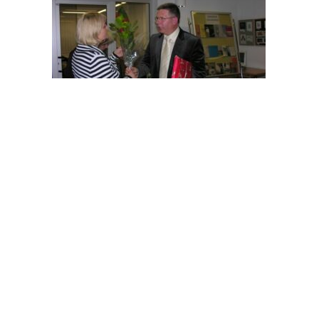
OFERTA
DLA CZYT
Oferta edukacyjna
Jak zosta
Oferta kulturalna
Zasady ko