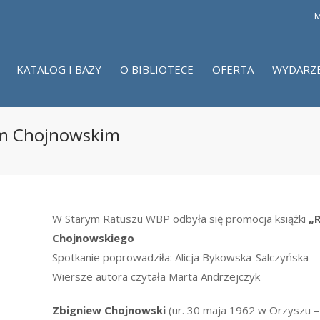
M
KATALOG I BAZY
O BIBLIOTECE
OFERTA
WYDARZ
em Chojnowskim
W Starym Ratuszu WBP odbyła się promocja książki
„
Chojnowskiego
Spotkanie poprowadziła: Alicja Bykowska-Salczyńska
Wiersze autora czytała Marta Andrzejczyk
Zbigniew Chojnowski
(ur. 30 maja 1962 w Orzyszu – p