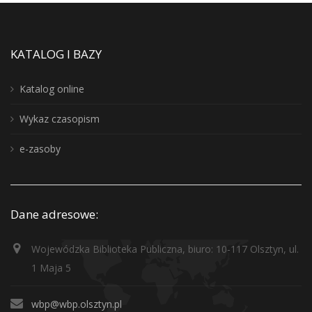
KATALOG I BAZY
Katalog online
Wykaz czasopism
e-zasoby
Dane adresowe:
Wojewódzka Biblioteka Publiczna, biuro: 10-117 Olsztyn, ul.
1 Maja 5
wbp@wbp.olsztyn.pl