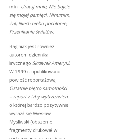
m.in.:
Uratuj mnie,
Nie
bójcie
się mojej pamięci, Nihumim,
Żal, Niech niebo pochłonie,
Przenikanie światów
.
Raginiak jest również
autorem dziennika
lirycznego
Skrawek Ameryki
.
W 1999 r. opublikowano
powieść reportażową
Ostatnie piętro samotności
– raport z izby wytrzeźwień
,
o której bardzo pozytywnie
wyraził się Wiesław
Myśliwski (obszerne
fragmenty drukował w
redagowanej przez siebie