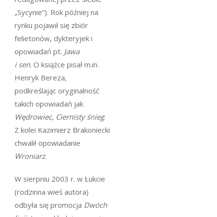
„Sycynie”). Rok później na
rynku pojawił się zbiór
felietonów, dykteryjek i
opowiadań pt.
Jawa
i sen
. O książce pisał m.in.
Henryk Bereza,
podkreślając oryginalność
takich opowiadań jak
Wędrowiec
,
Ciernisty śnieg
.
Z kolei Kazimierz Brakoniecki
chwalił opowiadanie
Wroniarz
.
W sierpniu 2003 r. w Łukcie
(rodzinna wieś autora)
odbyła się promocja
Dwóch