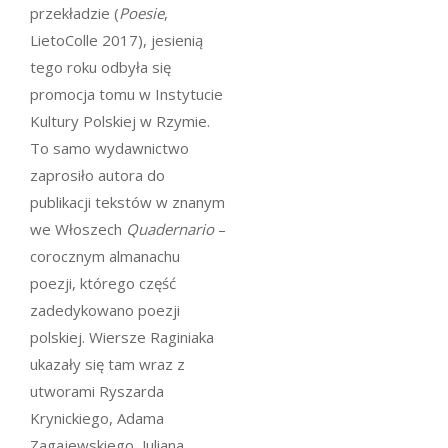
przekładzie (
Poesie
,
LietoColle 2017), jesienią
tego roku odbyła się
promocja tomu w Instytucie
Kultury Polskiej w Rzymie.
To samo wydawnictwo
zaprosiło autora do
publikacji tekstów w znanym
we Włoszech
Quadernario
–
corocznym almanachu
poezji, którego część
zadedykowano poezji
polskiej. Wiersze Raginiaka
ukazały się tam wraz z
utworami Ryszarda
Krynickiego, Adama
Zagajewskiego, Juliana