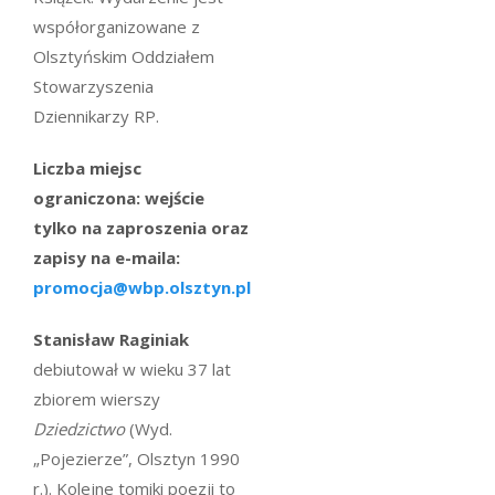
współorganizowane z
Olsztyńskim Oddziałem
Stowarzyszenia
Dziennikarzy RP.
Liczba miejsc
ograniczona: wejście
tylko na zaproszenia oraz
zapisy na e-maila:
promocja@wbp.olsztyn.pl
Stanisław Raginiak
debiutował w wieku 37 lat
zbiorem wierszy
Dziedzictwo
(Wyd.
„Pojezierze”, Olsztyn 1990
r.). Kolejne tomiki poezji to