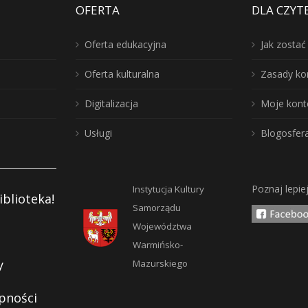
OFERTA
DLA CZYT
Oferta edukacyjna
Jak zosta
Oferta kulturalna
Zasady ko
Digitalizacja
Moje kont
Usługi
Blogosfer
Poznaj lepie
Instytucja Kultury
iblioteka!
Samorządu
Województwa
Warmińsko-
y
Mazurskiego
pności