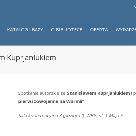
M
KATALOG I BAZY
O BIBLIOTECE
OFERTA
WYDARZ
em Kuprjaniukiem
Spotkanie autorskie ze
Stanisławem Kuprjaniukiem
i 
pierwszowojenne na Warmii”
Sala konferencyjna 3 (poziom I), WBP; ul. 1 Maja 5