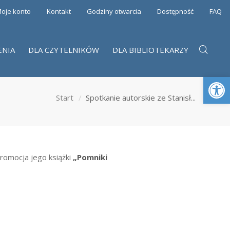
oje konto
Kontakt
Godziny otwarcia
Dostępność
FAQ
ENIA
DLA CZYTELNIKÓW
DLA BIBLIOTEKARZY
Otwórz 
Start
Spotkanie autorskie ze Stanisł...
promocja jego książki
„Pomniki