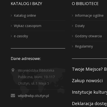
KATALOG I BAZY
O BIBLIOTECE
Katalog online
Informacje ogólne
Wykaz czasopism
Działy
e-zasoby
Godziny otwarcia
Regulaminy
Dane adresowe:
Twoje Miejsce? B
Wojewódzka Biblioteka
Publiczna, biuro: 10-117
Zakup nowości
Olsztyn, ul. 1 Maja 5
Instytucje kultur
wbp@wbp.olsztyn.pl
Deklaracja dostę