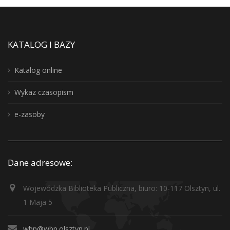
KATALOG I BAZY
Katalog online
Wykaz czasopism
e-zasoby
Dane adresowe:
Wojewódzka Biblioteka Publiczna, biuro: 10-117 Olsztyn, ul.
1 Maja 5
wbp@wbp.olsztyn.pl