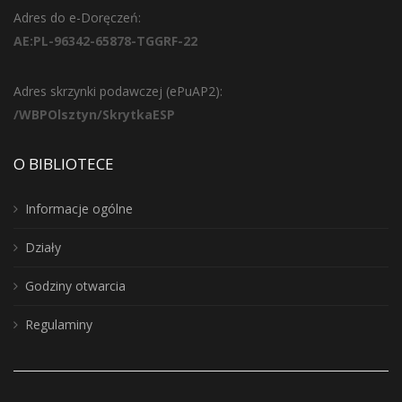
Adres do e-Doręczeń:
AE:PL-96342-65878-TGGRF-22
Adres skrzynki podawczej (ePuAP2):
/WBPOlsztyn/SkrytkaESP
O BIBLIOTECE
Informacje ogólne
Działy
Godziny otwarcia
Regulaminy