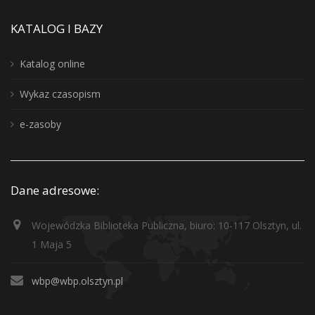
KATALOG I BAZY
Katalog online
Wykaz czasopism
e-zasoby
Dane adresowe:
Wojewódzka Biblioteka Publiczna, biuro: 10-117 Olsztyn, ul.
1 Maja 5
wbp@wbp.olsztyn.pl