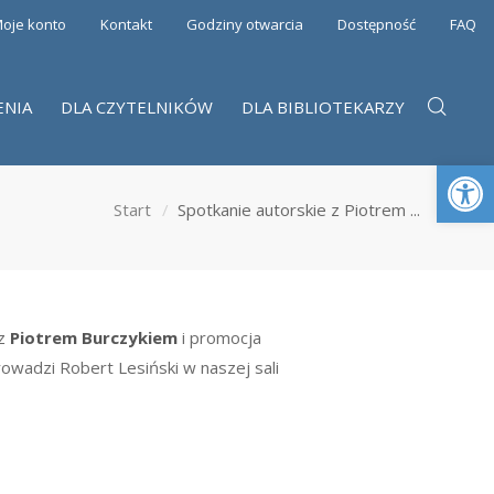
oje konto
Kontakt
Godziny otwarcia
Dostępność
FAQ
ENIA
DLA CZYTELNIKÓW
DLA BIBLIOTEKARZY
Otwórz 
Start
Spotkanie autorskie z Piotrem ...
 z
Piotrem Burczykiem
i promocja
wadzi Robert Lesiński w naszej sali