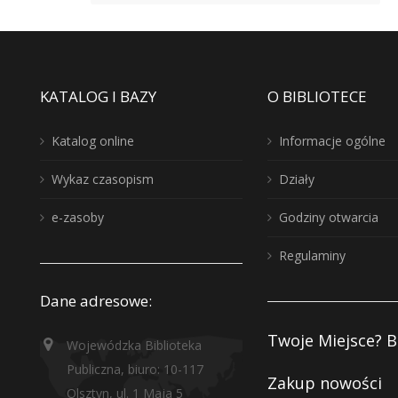
KATALOG I BAZY
O BIBLIOTECE
Katalog online
Informacje ogólne
Wykaz czasopism
Działy
e-zasoby
Godziny otwarcia
Regulaminy
Dane adresowe:
Twoje Miejsce? B
Wojewódzka Biblioteka
Publiczna, biuro: 10-117
Zakup nowości
Olsztyn, ul. 1 Maja 5