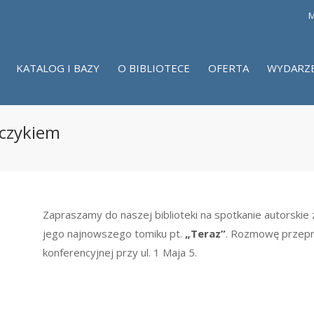
M
KATALOG I BAZY
O BIBLIOTECE
OFERTA
WYDARZ
rczykiem
Zapraszamy do naszej biblioteki na spotkanie autorskie
jego najnowszego tomiku pt.
„Teraz”
. Rozmowę przepro
konferencyjnej przy ul. 1 Maja 5.