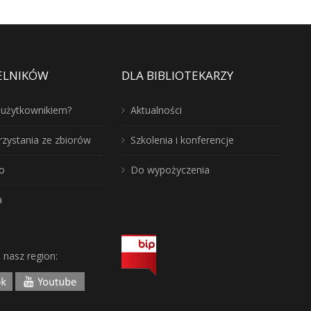
ELNIKÓW
DLA BIBLIOTEKARZY
ć użytkownikiem?
Aktualności
rzystania ze zbiorów
Szkolenia i konferencje
o
Do wypożyczenia
a
j nasz region: