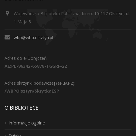
Wojewódzka Biblioteka Publiczna, biuro: 10-117 Olsztyn, ul.
1 Maja 5
wbp@wbp.olsztyn.pl
Adres do e-Doręczeń:
AE:PL-96342-65878-TGGRF-22
Adres skrzynki podawczej (ePuAP2):
/WBPOlsztyn/SkrytkaESP
O BIBLIOTECE
Informacje ogólne
Działy