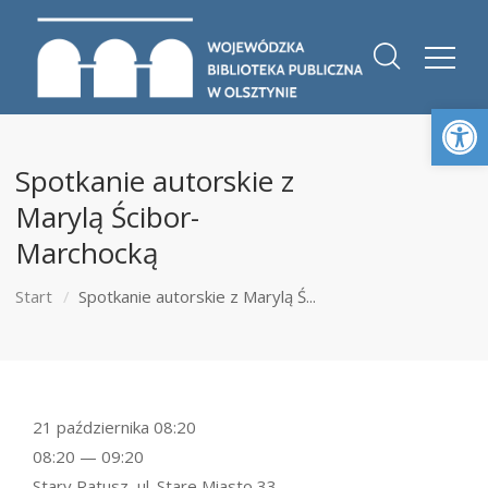
Otwórz 
Spotkanie autorskie z
Marylą Ścibor-
Marchocką
Start
Spotkanie autorskie z Marylą Ś...
21 października 08:20
08:20 — 09:20
Stary Ratusz, ul. Stare Miasto 33