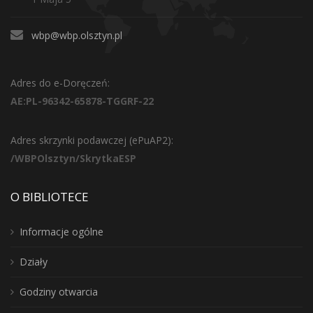
wbp@wbp.olsztyn.pl
Adres do e-Doręczeń:
AE:PL-96342-65878-TGGRF-22
Adres skrzynki podawczej (ePuAP2):
/WBPOlsztyn/SkrytkaESP
O BIBLIOTECE
Informacje ogólne
Działy
Godziny otwarcia