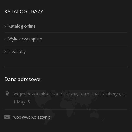
KATALOG I BAZY
Katalog online
Wykaz czasopism
e-zasoby
Dane adresowe:
Wojewódzka Biblioteka Publiczna, biuro: 10-117 Olsztyn, ul.
1 Maja 5
wbp@wbp.olsztyn.pl