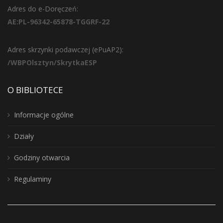
Adres do e-Doręczeń:
AE:PL-96342-65878-TGGRF-22
Adres skrzynki podawczej (ePuAP2):
/WBPOlsztyn/SkrytkaESP
O BIBLIOTECE
Informacje ogólne
Działy
Godziny otwarcia
Regulaminy