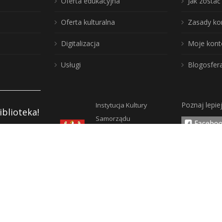
Oferta edukacyjna
Jak zosta
Oferta kulturalna
Zasady ko
Digitalizacja
Moje kont
Usługi
Blogosfer
Poznaj lepie
Instytucja Kultury
iblioteka!
Samorządu
Województwa
Warmińsko-
y
Mazurskiego
pności
ości