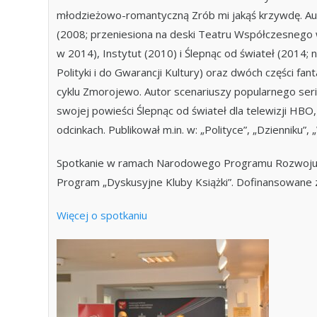
młodzieżowo-romantyczną
Zrób mi jakąś krzywdę
. A
(2008; przeniesiona na deski Teatru Współczesnego
w 2014),
Instytut
(2010) i
Ślepnąc od świateł
(2014; 
Polityki i do Gwarancji Kultury) oraz dwóch części 
cyklu
Zmorojewo
. Autor scenariuszy popularnego seria
swojej powieści
Ślepnąc od świateł
dla telewizji HBO,
odcinkach. Publikował m.in. w: „Polityce”, „Dzienniku”, 
Spotkanie w ramach Narodowego Programu Rozwoju C
Program „Dyskusyjne Kluby Książki”. Dofinansowane z
Więcej o spotkaniu