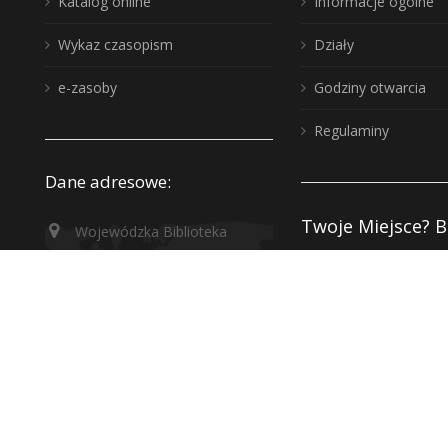
Katalog online
Informacje ogólne
Wykaz czasopism
Działy
e-zasoby
Godziny otwarcia
Regulaminy
Dane adresowe:
Twoje Miejsce? B
Wojewódzka Biblioteka
Publiczna, biuro: 10-117
Zakup nowości
Olsztyn, ul. 1 Maja 5
Instytucje kultur
wbp@wbp.olsztyn.pl
Deklaracja dostę
Adres do e-Doręczeń:
Polityka prywatn
AE:PL-96342-65878-TGGRF-22