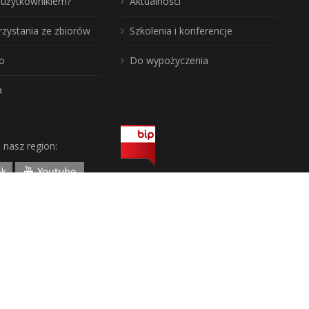
ć użytkownikiem?
Aktualności
rzystania ze zbiorów
Szkolenia i konferencje
o
Do wypożyczenia
a
j nasz region: