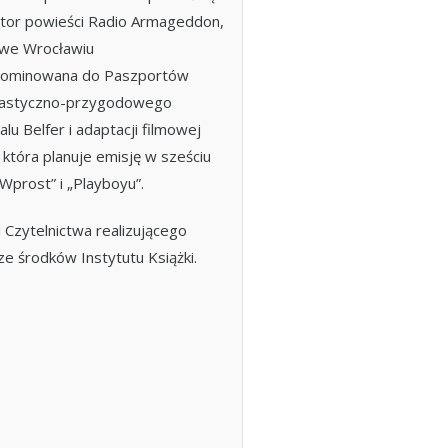
utor powieści
Radio Armageddon
,
 we Wrocławiu
nominowana do Paszportów
fantastyczno-przygodowego
lu Belfer i adaptacji filmowej
 która planuje emisję w sześciu
„Wprost” i „Playboyu”.
zytelnictwa realizującego
e środków Instytutu Książki.