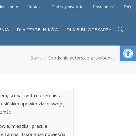
oje konto
Kontakt
Godziny otwarcia
Dostępność
FAQ
ENIA
DLA CZYTELNIKÓW
DLA BIBLIOTEKARZY
Otwórz 
Start
Spotkanie autorskie z Jakubem ...
m, scenarzystą i felietonistą
esińskim opowiedział o swojej
złość.
owie, mieszka i pracuje
e Lampa i Iskra Boża powieścią