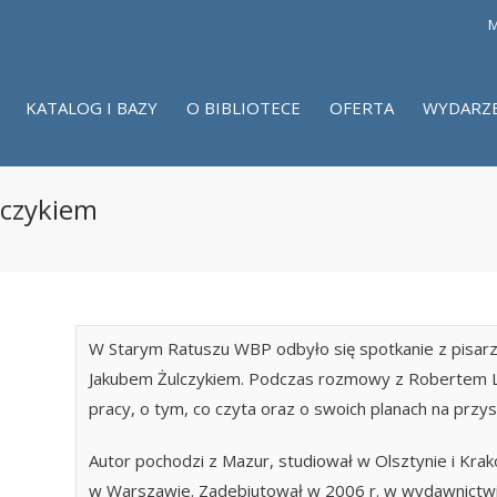
M
KATALOG I BAZY
O BIBLIOTECE
OFERTA
WYDARZ
lczykiem
W Starym Ratuszu WBP odbyło się spotkanie z pisarze
Jakubem Żulczykiem. Podczas rozmowy z Robertem L
pracy, o tym, co czyta oraz o swoich planach na przys
Autor pochodzi z Mazur, studiował w Olsztynie i Krak
w Warszawie. Zadebiutował w 2006 r. w wydawnictwi