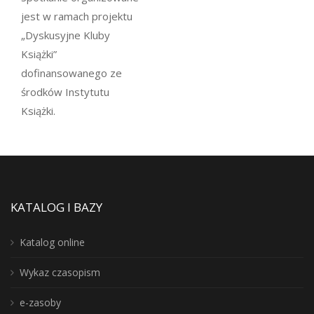
jest w ramach projektu
„Dyskusyjne Kluby
Książki”
dofinansowanego ze
środków Instytutu
Książki.
KATALOG I BAZY
Katalog online
Wykaz czasopism
e-zasoby