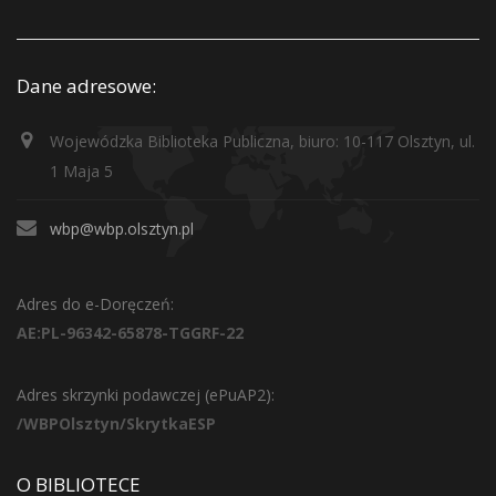
Dane adresowe:
Wojewódzka Biblioteka Publiczna, biuro: 10-117 Olsztyn, ul.
1 Maja 5
wbp@wbp.olsztyn.pl
Adres do e-Doręczeń:
AE:PL-96342-65878-TGGRF-22
Adres skrzynki podawczej (ePuAP2):
/WBPOlsztyn/SkrytkaESP
O BIBLIOTECE