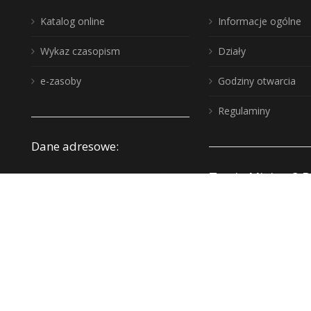
Katalog online
Informacje ogólne
Wykaz czasopism
Działy
e-zasoby
Godziny otwarcia
Regulaminy
Dane adresowe:
Twoje Miejsce? B
Wojewódzka Biblioteka
Publiczna, biuro: 10-117
Zakup nowości
Olsztyn, ul. 1 Maja 5
Instytucje kultur
wbp@wbp.olsztyn.pl
Deklaracja dostę
Adres do e-Doręczeń:
Polityka prywatn