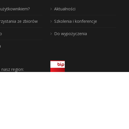
ć użytkownikiem?
Aktualności
rzystania ze zbiorów
Szkolenia i konferencje
o
Do wypożyczenia
a
j nasz region: