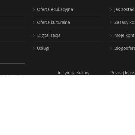
Oferta edukacyjna
Jak zosta
Oferta kulturalna
Zasady ko
Digitalizacja
Moje kont
Usługi
Blogosfer
Poznaj lepie
Instytucja Kultury
iblioteka!
Samorządu
Województwa
Warmińsko-
y
Mazurskiego
pności
ości