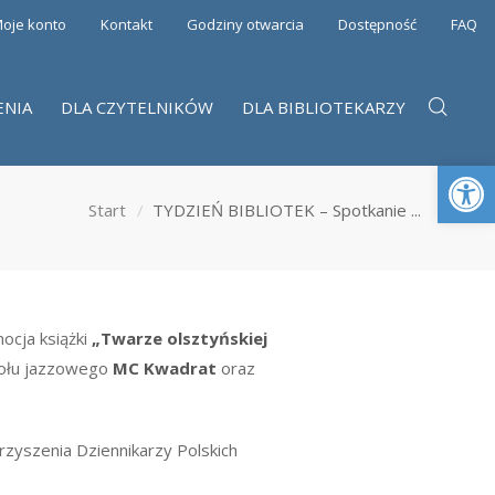
oje konto
Kontakt
Godziny otwarcia
Dostępność
FAQ
ENIA
DLA CZYTELNIKÓW
DLA BIBLIOTEKARZY
Otwórz 
Start
TYDZIEŃ BIBLIOTEK – Spotkanie ...
ocja książki
„
Twarze olsztyńskiej
połu jazzowego
MC Kwadrat
oraz
zyszenia Dziennikarzy Polskich