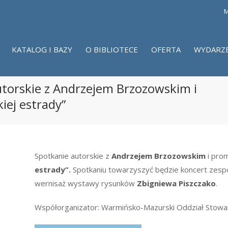
M
KATALOG I BAZY
O BIBLIOTECE
OFERTA
WYDARZ
torskie z Andrzejem Brzozowskim i
iej estrady”
Spotkanie autorskie z
Andrzejem Brzozowskim
i prom
estrady”.
Spotkaniu towarzyszyć będzie koncert zes
wernisaż wystawy rysunków
Zbigniewa Piszczako
.
Współorganizator: Warmińsko-Mazurski Oddział Stowar