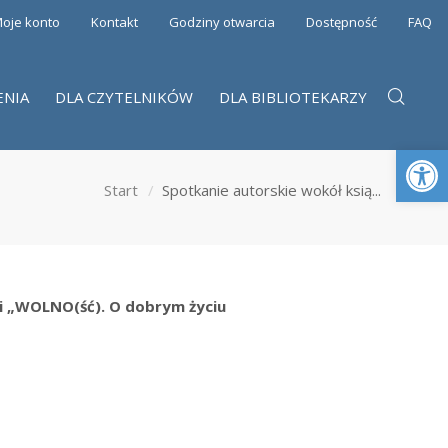
oje konto
Kontakt
Godziny otwarcia
Dostępność
FAQ
ENIA
DLA CZYTELNIKÓW
DLA BIBLIOTEKARZY
Otwórz 
Start
Spotkanie autorskie wokół ksią...
ki „WOLNO(ść).
O dobrym życiu