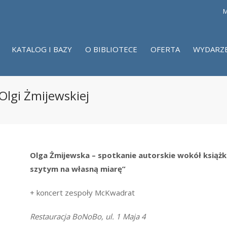
M
KATALOG I BAZY
O BIBLIOTECE
OFERTA
WYDARZ
Olgi Żmijewskiej
Olga Żmijewska – spotkanie autorskie wokół książ
szytym na własną miarę”
+ koncert zespoły McKwadrat
Restauracja BoNoBo, ul. 1 Maja 4