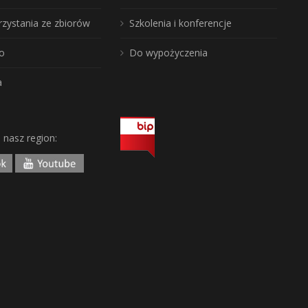
rzystania ze zbiorów
Szkolenia i konferencje
o
Do wypożyczenia
a
j nasz region: