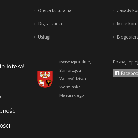
Oferta kulturalna
Zasady ko
Digitalizacja
Moje kont
Usługi
Blogosfer
Poznaj lepie
Instytucja Kultury
iblioteka!
Samorządu
Województwa
Warmińsko-
y
Mazurskiego
pności
ości