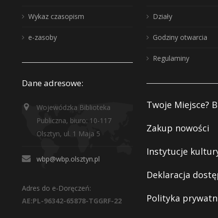
Wykaz czasopism
Działy
e-zasoby
Godziny otwarcia
Regulaminy
Dane adresowe:
Twoje Miejsce? B
Wojewódzka Biblioteka
Publiczna, biuro: 10-117
Zakup nowości
Olsztyn, ul. 1 Maja 5
Instytucje kultur
wbp@wbp.olsztyn.pl
Deklaracja dostę
Adres do e-Doręczeń:
Polityka prywatn
AE:PL-96342-65878-TGGRF-22