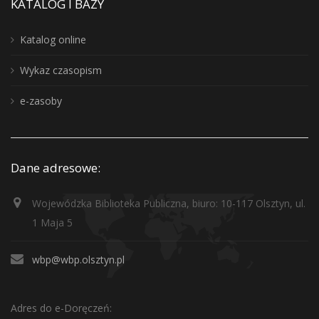
KATALOG I BAZY
Katalog online
Wykaz czasopism
e-zasoby
Dane adresowe:
Wojewódzka Biblioteka Publiczna, biuro: 10-117 Olsztyn, ul.
1 Maja 5
wbp@wbp.olsztyn.pl
Adres do e-Doręczeń: