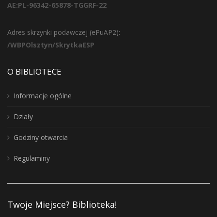
AE:PL-96342-65878-TGGRF-22
Adres skrzynki podawczej (ePuAP2):
/WBPOlsztyn/SkrytkaESP
O BIBLIOTECE
Informacje ogólne
Działy
Godziny otwarcia
Regulaminy
Twoje Miejsce? Biblioteka!