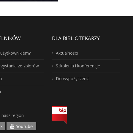
ELNIKÓW
DLA BIBLIOTEKARZY
ć użytkownikiem?
Aktualności
rzystania ze zbiorów
Szkolenia i konferencje
o
Do wypożyczenia
a
j nasz region: