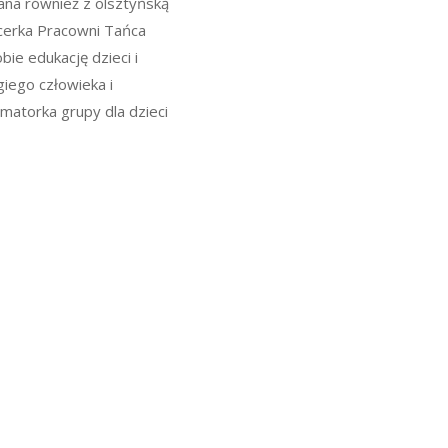
zana również z olsztyńską
ncerka Pracowni Tańca
ie edukację dzieci i
iego człowieka i
imatorka grupy dla dzieci