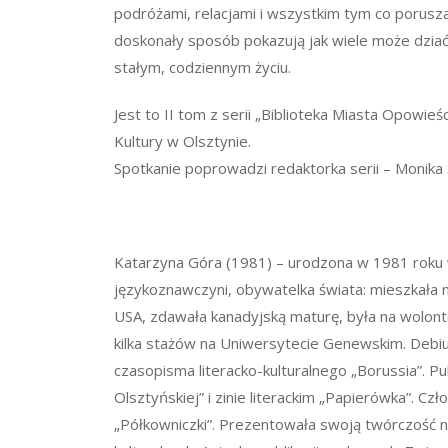
podróżami, relacjami i wszystkim tym co porusza
doskonały sposób pokazują jak wiele może dziać
stałym, codziennym życiu.
Jest to II tom z serii „Biblioteka Miasta Opowie
Kultury w Olsztynie.
Spotkanie poprowadzi redaktorka serii – Monika
Katarzyna Góra (1981) – urodzona w 1981 roku 
językoznawczyni, obywatelka świata: mieszkała
USA, zdawała kanadyjską maturę, była na wolonta
kilka stażów na Uniwersytecie Genewskim. Debi
czasopisma literacko-kulturalnego „Borussia”. P
Olsztyńskiej” i zinie literackim „Papierówka”. Cz
„Półkowniczki”. Prezentowała swoją twórczość 