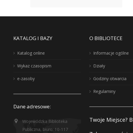
KATALOG I BAZY
O BIBLIOTECE
Katalog online
Informacje ogólne
Wykaz czasopism
Działy
e-zasoby
Godziny otwarcia
Regulaminy
Dane adresowe:
Twoje Miejsce? B
Wojewódzka Biblioteka
Publiczna, biuro: 10-117