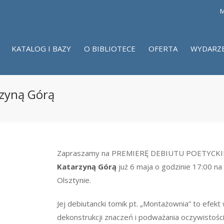
M
KATALOG I BAZY
O BIBLIOTECE
OFERTA
WYDARZ
rzyną Górą
Zapraszamy na PREMIERĘ DEBIUTU POETYCKIEG
Katarzyną Górą
już 6 maja o godzinie 17:00 n
Olsztynie.
Jej debiutancki tomik pt. „Montażownia” to efekt
dekonstrukcji znaczeń i podważania oczywistośc