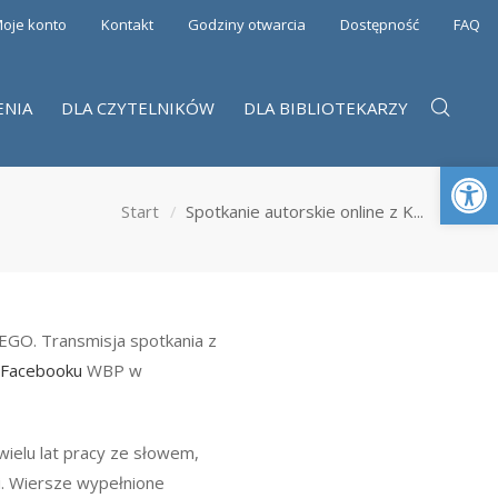
oje konto
Kontakt
Godziny otwarcia
Dostępność
FAQ
ENIA
DLA CZYTELNIKÓW
DLA BIBLIOTEKARZY
Otwórz 
Start
Spotkanie autorskie online z K...
O. Transmisja spotkania z
a
Facebooku
WBP w
 wielu lat pracy ze słowem,
i. Wiersze wypełnione