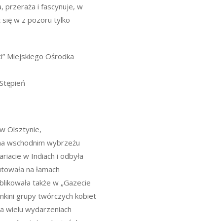
, przeraża i fascynuje, w
 się w z pozoru tylko
ści” Miejskiego Ośrodka
 Stępień
w Olsztynie,
 na wschodnim wybrzeżu
riacie w Indiach i odbyła
utowała na łamach
ublikowała także w „Gazecie
łonkini grupy twórczych kobiet
na wielu wydarzeniach