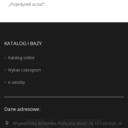
„Pojedynek uczuć”.
KATALOG I BAZY
Katalog online
Wykaz czasopism
e-zasoby
Dane adresowe:
Wojewódzka Biblioteka Publiczna, biuro: 10-117 Olsztyn, ul.