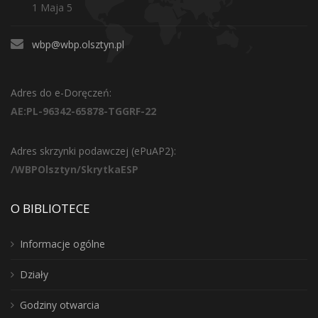
1 Maja 5
wbp@wbp.olsztyn.pl
Adres do e-Doręczeń:
AE:PL-96342-65878-TGGRF-22
Adres skrzynki podawczej (ePuAP2):
/WBPOlsztyn/SkrytkaESP
O BIBLIOTECE
Informacje ogólne
Działy
Godziny otwarcia