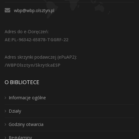
wbp@wbp.olsztyn.pl
Adres do e-Doręczeń:
AE:PL-96342-65878-TGGRF-22
Adres skrzynki podawczej (ePuAP2):
/WBPOlsztyn/SkrytkaESP
O BIBLIOTECE
Informacje ogólne
Działy
Godziny otwarcia
Regulaminy