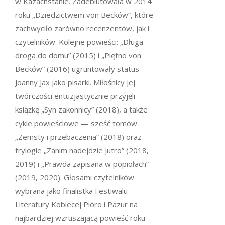
w Kazachstanie. Zadebiutowała w 2014
roku „Dziedzictwem von Becków”, które
zachwyciło zarówno recenzentów, jak i
czytelników. Kolejne powieści: „Długa
droga do domu” (2015) i „Piętno von
Becków” (2016) ugruntowały status
Joanny Jax jako pisarki. Miłośnicy jej
twórczości entuzjastycznie przyjęli
książkę „Syn zakonnicy” (2018), a także
cykle powieściowe — sześć tomów
„Zemsty i przebaczenia” (2018) oraz
trylogie „Zanim nadejdzie jutro” (2018,
2019) i „Prawda zapisana w popiołach”
(2019, 2020). Głosami czytelników
wybrana jako finalistka Festiwalu
Literatury Kobiecej Pióro i Pazur na
najbardziej wzruszającą powieść roku