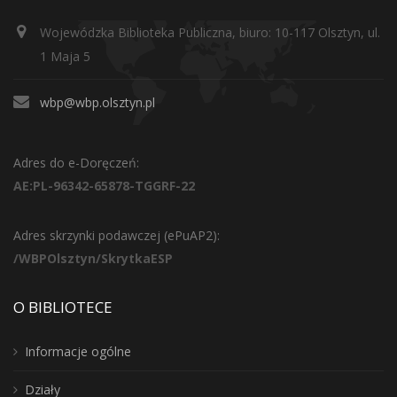
Wojewódzka Biblioteka Publiczna, biuro: 10-117 Olsztyn, ul.
1 Maja 5
wbp@wbp.olsztyn.pl
Adres do e-Doręczeń:
AE:PL-96342-65878-TGGRF-22
Adres skrzynki podawczej (ePuAP2):
/WBPOlsztyn/SkrytkaESP
O BIBLIOTECE
Informacje ogólne
Działy