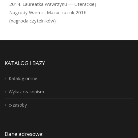
2014. Laureatka Wawrzynu — Literackiej
Nagrody Warmii i Mazur za rok 2016
(nagroda czytelników).
KATALOG I BAZY
Katalog online
Wykaz czasopism
e-zasoby
Dane adresowe: